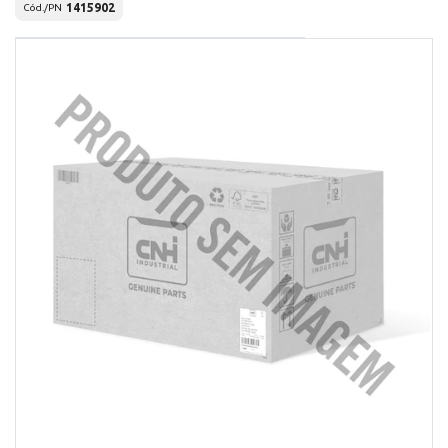
1415902
Cód./PN