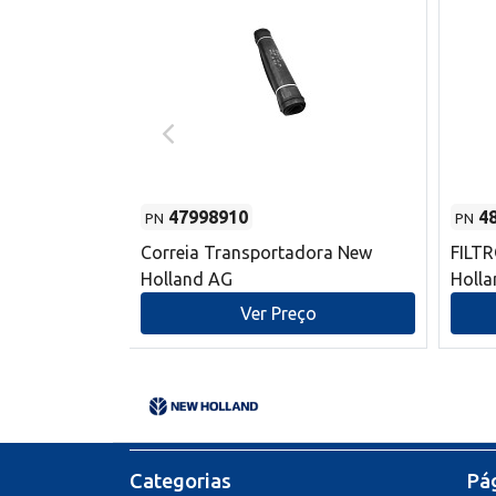
47998910
4
PN
PN
s do sem-fim
Correia Transportadora New
FILT
 New Holland
Holland AG
Holl
o
Ver Preço
Categorias
Pág