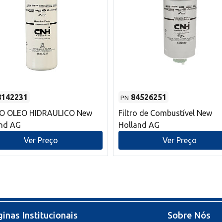
8142231
84526251
PN
RO OLEO HIDRAULICO New
Filtro de Combustível New
and AG
Holland AG
Ver Preço
Ver Preço
inas Institucionais
Sobre Nós