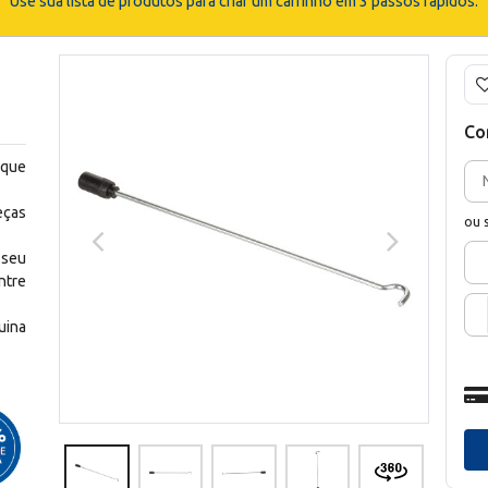
Use sua lista de produtos para criar um carrinho em 3 passos rápidos.
Co
 que
eças
ou 
 seu
ntre
uina