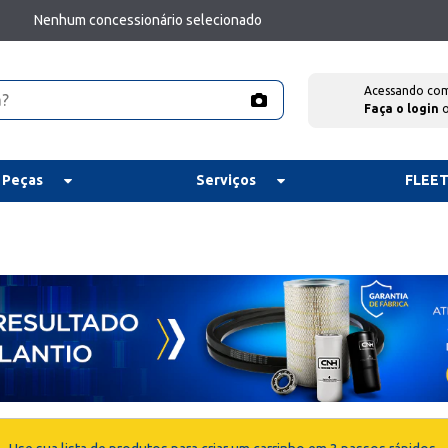
Nenhum concessionário selecionado
Acessando co
Faça o login
 Peças
Serviços
FLEE