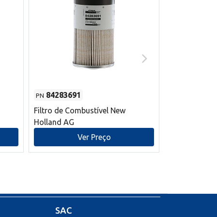
84283691
87590392
PN
PN
Filtro de Combustível New
Correia trape
Holland AG
refrigeração
mm L New Ho
Ver Preço
V
SAC