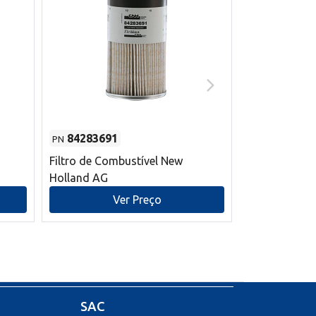
84283691
87590392
PN
PN
Filtro de Combustível New
Correia trape
Holland AG
refrigeração
mm L New Ho
Ver Preço
V
SAC