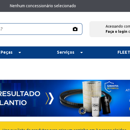
Nenhum concessionário selecionado
Acessando co
Faça o login
 Peças
Serviços
FLEE