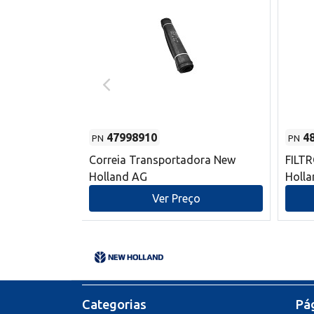
47998910
4
PN
PN
s do sem-fim
Correia Transportadora New
FILT
 New Holland
Holland AG
Holl
o
Ver Preço
Categorias
Pág