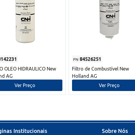
8142231
84526251
PN
RO OLEO HIDRAULICO New
Filtro de Combustível New
and AG
Holland AG
Ver Preço
Ver Preço
inas Institucionais
Sobre Nós