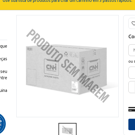
Use sua lista de produtos para criar um carrinho em 3 passos rápidos.
Co
 que
eças
ou 
 seu
ntre
uina