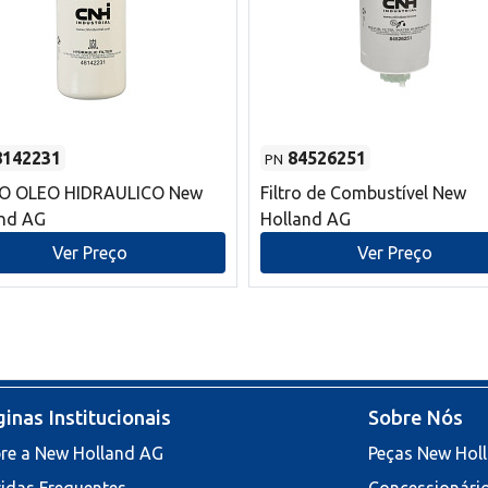
8142231
84526251
PN
RO OLEO HIDRAULICO New
Filtro de Combustível New
and AG
Holland AG
Ver Preço
Ver Preço
inas Institucionais
Sobre Nós
re a New Holland AG
Peças New Hol