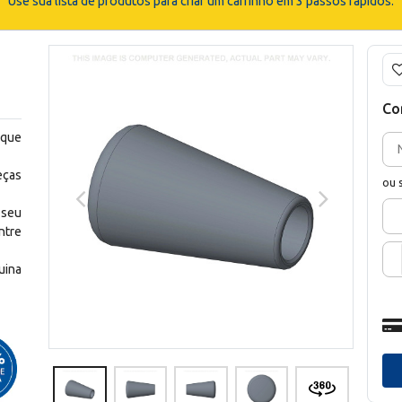
Use sua lista de produtos para criar um carrinho em 3 passos rápidos.
Co
 que
eças
ou 
 seu
ntre
uina