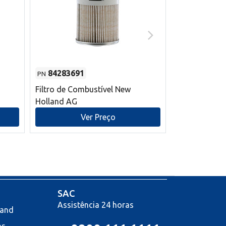
84283691
87590392
PN
PN
Filtro de Combustível New
Correia trape
Holland AG
refrigeração
mm L New Ho
Ver Preço
V
SAC
Assistência 24 horas
land