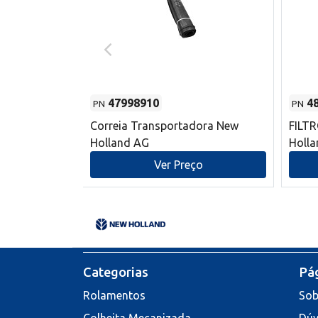
47998910
4
PN
PN
s do sem-fim
Correia Transportadora New
FILT
 New Holland
Holland AG
Holl
o
Ver Preço
Categorias
Pág
Rolamentos
Sob