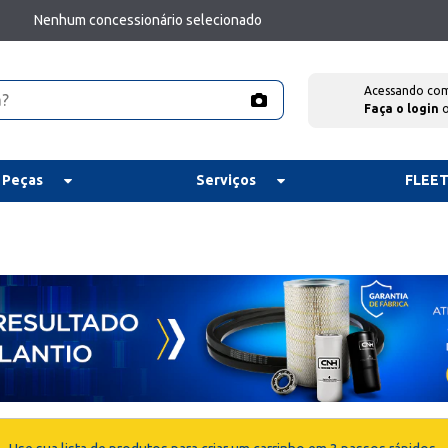
Nenhum concessionário selecionado
Acessando co
Faça o login
 Peças
Serviços
FLEE