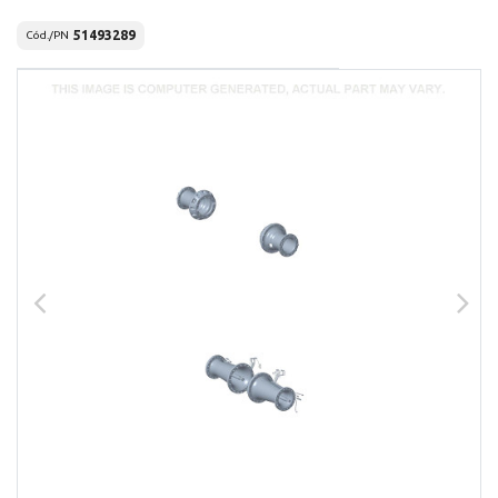
51493289
Cód./PN