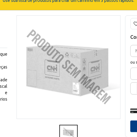
Use sua lista de produtos para criar um carrinho em 3 passos rápidos.
d
Co
 que
ou 
eças
dade
scal
os e
rios