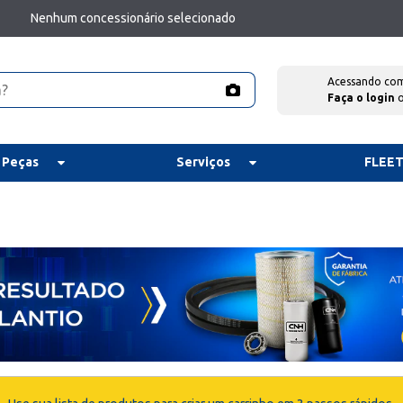
Nenhum concessionário selecionado
Acessando co
Faça o login
 Peças
Serviços
FLEE