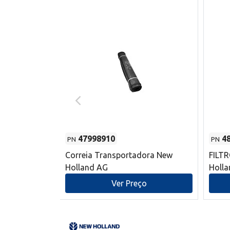
47998910
4
PN
PN
s do sem-fim
Correia Transportadora New
FILT
 New Holland
Holland AG
Holl
o
Ver Preço