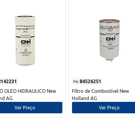
8142231
84526251
PN
RO OLEO HIDRAULICO New
Filtro de Combustível New
and AG
Holland AG
Ver Preço
Ver Preço