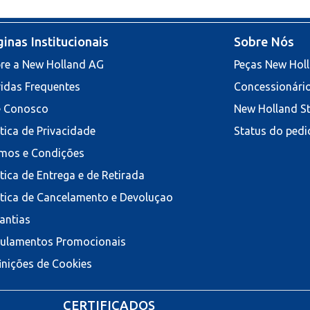
inas Institucionais
Sobre Nós
re a New Holland AG
Peças New Hol
idas Frequentes
Concessionári
e Conosco
New Holland S
ítica de Privacidade
Status do pedi
mos e Condições
ítica de Entrega e de Retirada
ítica de Cancelamento e Devoluçao
antias
ulamentos Promocionais
inições de Cookies
CERTIFICADOS