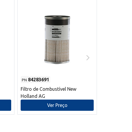
84283691
87590392
PN
PN
Filtro de Combustível New
Correia trape
Holland AG
refrigeração
mm L New Ho
Ver Preço
V