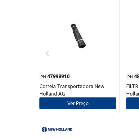
47998910
4
PN
PN
s do sem-fim
Correia Transportadora New
FILT
 New Holland
Holland AG
Holl
o
Ver Preço