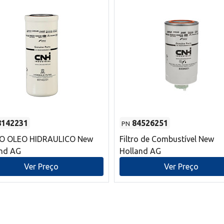
8142231
84526251
PN
RO OLEO HIDRAULICO New
Filtro de Combustível New
and AG
Holland AG
Ver Preço
Ver Preço