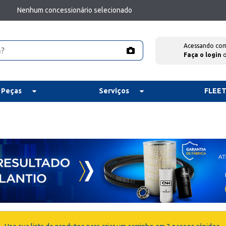
Nenhum concessionário selecionado
Acessando co
Faça o login
 Peças
Serviços
FLEE