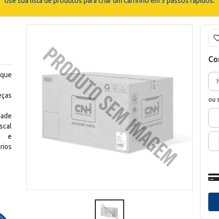
Use sua lista de produtos para criar um carrinho em 3 passos rápidos.
Co
 que
eças
ou 
dade
scal
os e
rios