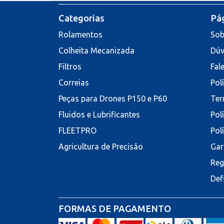
Categorias
Pág
Rolamentos
Sob
Colheita Mecanizada
Dúv
Filtros
Fal
Correias
Pol
Peças para Drones P150 e P60
Ter
Fluidos e Lubrificantes
Pol
FLEETPRO
Pol
Agricultura de Precisão
Gar
Reg
Def
FORMAS DE PAGAMENTO