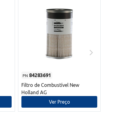
84283691
87590392
PN
PN
Filtro de Combustível New
Correia trape
Holland AG
refrigeração
mm L New Ho
Ver Preço
V