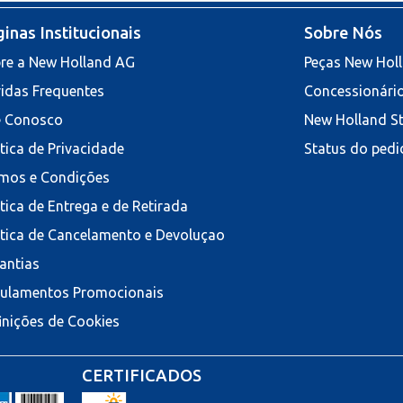
inas Institucionais
Sobre Nós
re a New Holland AG
Peças New Hol
idas Frequentes
Concessionári
e Conosco
New Holland S
ítica de Privacidade
Status do pedi
mos e Condições
ítica de Entrega e de Retirada
ítica de Cancelamento e Devoluçao
antias
ulamentos Promocionais
inições de Cookies
CERTIFICADOS