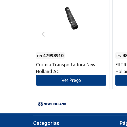
47998910
4
PN
PN
s do sem-fim
Correia Transportadora New
FILT
 New Holland
Holland AG
Holl
o
Ver Preço
Categorias
Pág