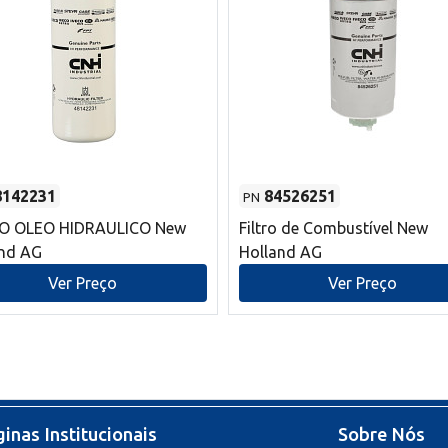
8142231
84526251
PN
RO OLEO HIDRAULICO New
Filtro de Combustível New
and AG
Holland AG
Ver Preço
Ver Preço
inas Institucionais
Sobre Nós