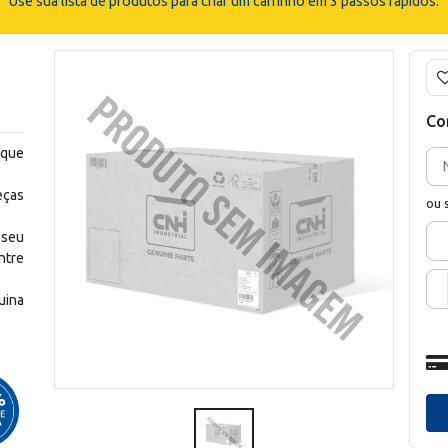
Use sua lista de produtos para criar um carrinho em 3 passos rápidos.
Co
 que
eças
ou 
 seu
ntre
uina