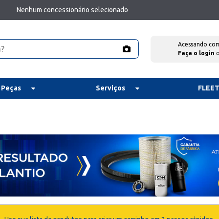
Nenhum concessionário selecionado
Acessando co
Faça o login
 Peças
Serviços
FLEE