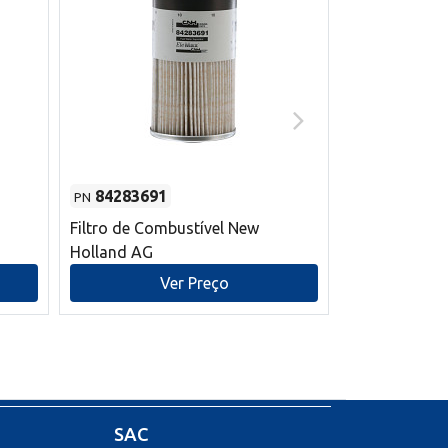
84283691
87590392
PN
PN
Filtro de Combustível New
Correia trape
Holland AG
refrigeração
mm L New Ho
Ver Preço
V
SAC