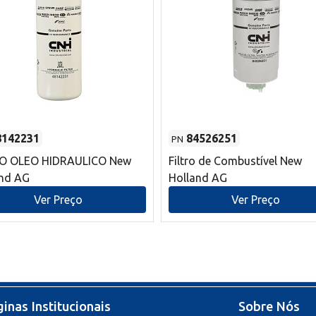
8142231
84526251
PN
RO OLEO HIDRAULICO New
Filtro de Combustível New
and AG
Holland AG
Ver Preço
Ver Preço
inas Institucionais
Sobre Nós