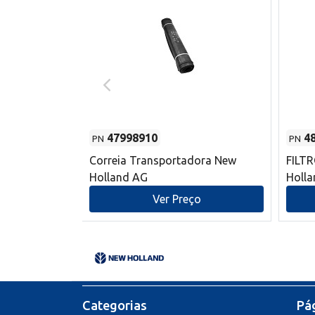
47998910
4
PN
PN
s do sem-fim
Correia Transportadora New
FILT
 New Holland
Holland AG
Holl
o
Ver Preço
Categorias
Pág