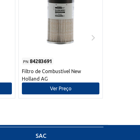
84283691
87590392
PN
PN
Filtro de Combustível New
Correia trape
Holland AG
refrigeração
mm L New Ho
Ver Preço
V
SAC