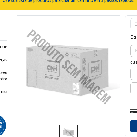
Use sua lista de produtos para criar um carrinho em 3 passos rápidos.
Co
 que
eças
ou 
 seu
ntre
uina