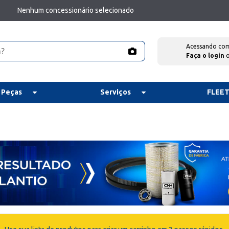
Nenhum concessionário selecionado
Acessando co
Faça o login
 Peças
Serviços
FLEE