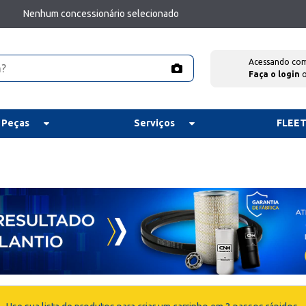
Nenhum concessionário selecionado
Acessando co
Faça o login
 Peças
Serviços
FLEE