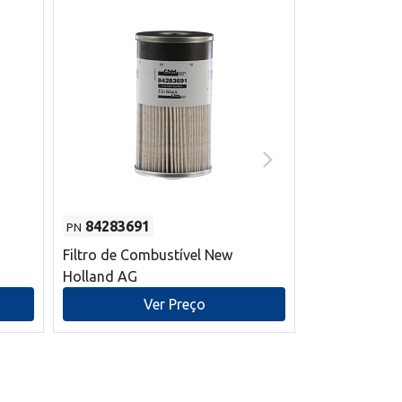
84283691
87590392
PN
PN
Filtro de Combustível New
Correia trape
Holland AG
refrigeração
mm L New Ho
Ver Preço
V