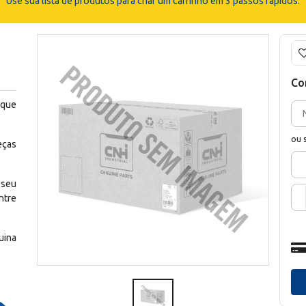
Use sua lista de produtos para criar um carrinho em 3 passos rápidos.
Co
 que
ou 
eças
 seu
ntre
uina