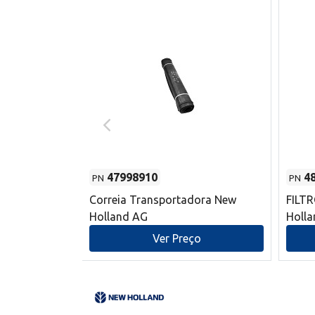
47998910
4
PN
PN
s do sem-fim
Correia Transportadora New
FILT
 New Holland
Holland AG
Holl
o
Ver Preço