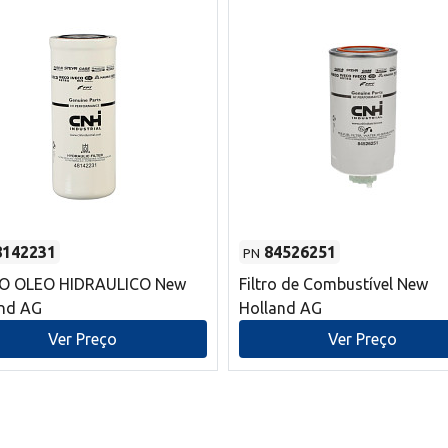
8142231
84526251
PN
RO OLEO HIDRAULICO New
Filtro de Combustível New
and AG
Holland AG
Ver Preço
Ver Preço