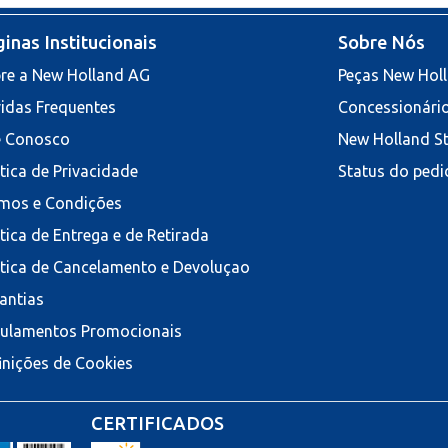
inas Institucionais
Sobre Nós
re a New Holland AG
Peças New Hol
idas Frequentes
Concessionári
e Conosco
New Holland S
ítica de Privacidade
Status do pedi
mos e Condições
ítica de Entrega e de Retirada
ítica de Cancelamento e Devoluçao
antias
ulamentos Promocionais
inições de Cookies
CERTIFICADOS