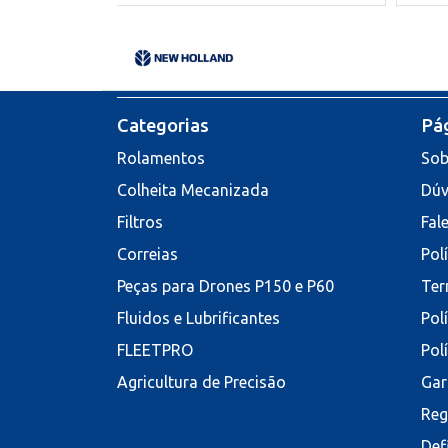
Categorias
Pág
Rolamentos
Sob
Colheita Mecanizada
Dúv
Filtros
Fal
Correias
Pol
Peças para Drones P150 e P60
Ter
Fluidos e Lubrificantes
Pol
FLEETPRO
Pol
Agricultura de Precisão
Gar
Reg
Def