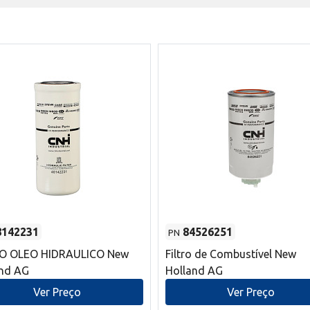
8142231
84526251
PN
RO OLEO HIDRAULICO New
Filtro de Combustível New
and AG
Holland AG
Ver Preço
Ver Preço