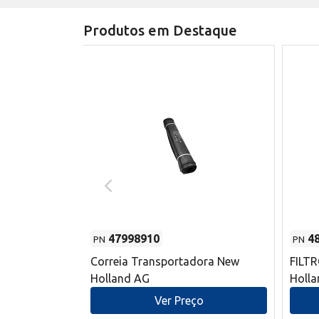
Produtos em Destaque
47998910
4
PN
PN
s do sem-fim
Correia Transportadora New
FILT
 New Holland
Holland AG
Holl
o
Ver Preço