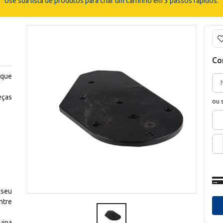
Use sua lista de produtos para criar um carrinho em 3 passos rápidos.
Co
 que
eças
ou 
 seu
ntre
uina