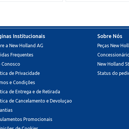
inas Institucionais
Sobre Nós
re a New Holland AG
Peças New Hol
idas Frequentes
Concessionári
e Conosco
New Holland S
ítica de Privacidade
Status do pedi
mos e Condições
ítica de Entrega e de Retirada
ítica de Cancelamento e Devoluçao
antias
ulamentos Promocionais
inições de Cookies