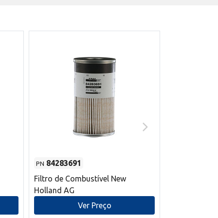
84283691
87590392
PN
PN
Filtro de Combustível New
Correia trape
Holland AG
refrigeração
mm L New Ho
Ver Preço
V