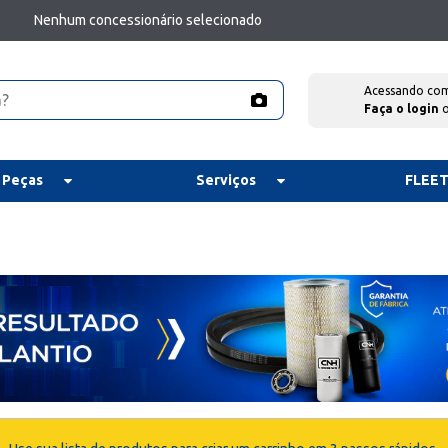
Nenhum concessionário selecionado
Acessando co
Faça o login
 Peças
Serviços
FLEE