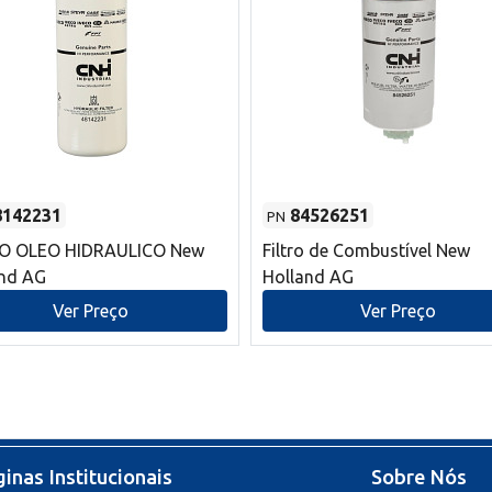
8142231
84526251
PN
RO OLEO HIDRAULICO New
Filtro de Combustível New
and AG
Holland AG
Ver Preço
Ver Preço
inas Institucionais
Sobre Nós