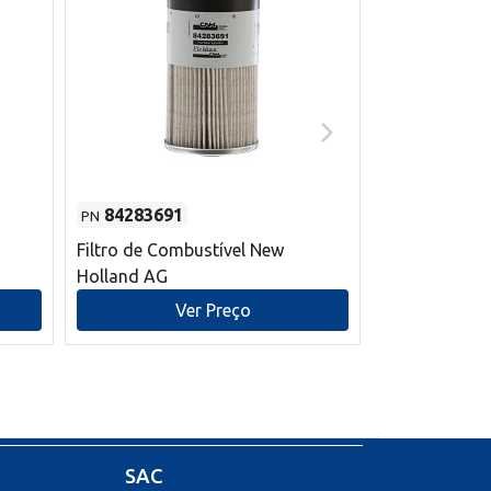
84283691
87590392
PN
PN
Filtro de Combustível New
Correia trape
Holland AG
refrigeração
mm L New Ho
Ver Preço
V
SAC