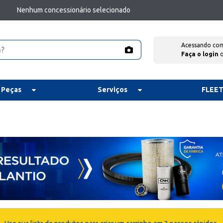
Nenhum concessionário selecionado
Acessando co
Faça o login
 Peças
Serviços
FLEE