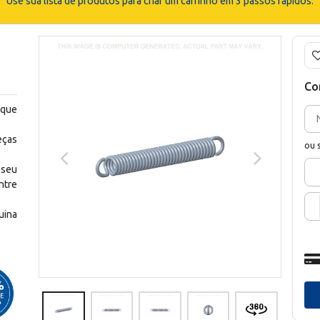
Use sua lista de produtos para criar um carrinho em 3 passos rápidos.
Co
 que
eças
ou 
 seu
ntre
uina