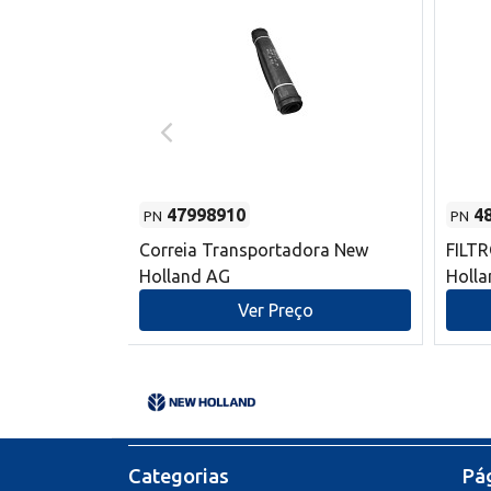
47998910
4
PN
PN
s do sem-fim
Correia Transportadora New
FILT
 New Holland
Holland AG
Holl
o
Ver Preço
Categorias
Pág