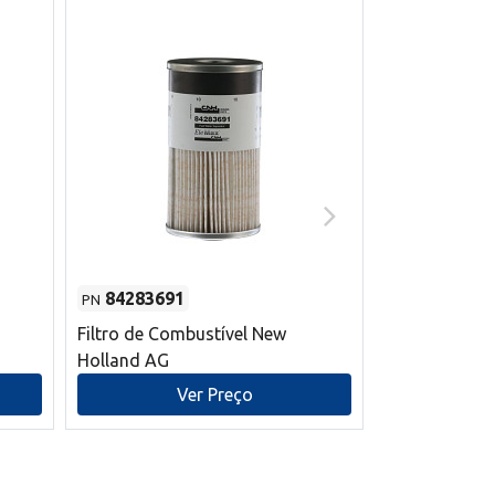
84283691
87590392
PN
PN
Filtro de Combustível New
Correia trape
Holland AG
refrigeração
mm L New Ho
Ver Preço
V