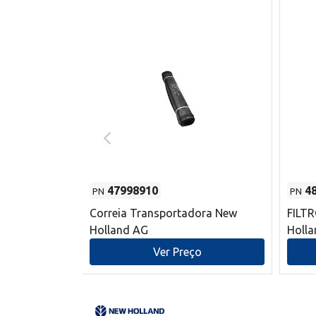
47998910
4
PN
PN
s do sem-fim
Correia Transportadora New
FILT
 New Holland
Holland AG
Holl
o
Ver Preço