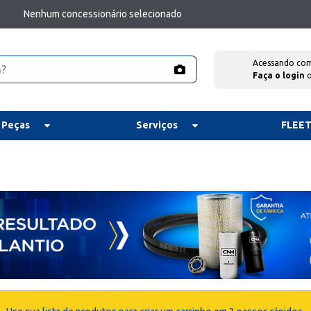
Nenhum concessionário selecionado
Acessando co
Faça o login
 Peças
Serviços
FLEE