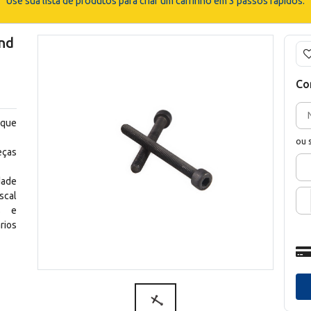
Use sua lista de produtos para criar um carrinho em 3 passos rápidos.
and
Co
 que
ou 
eças
dade
scal
os e
rios