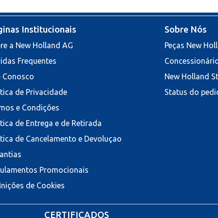
inas Institucionais
Sobre Nós
re a New Holland AG
Peças New Hol
idas Frequentes
Concessionári
e Conosco
New Holland S
ítica de Privacidade
Status do pedi
mos e Condições
ítica de Entrega e de Retirada
ítica de Cancelamento e Devoluçao
antias
ulamentos Promocionais
inições de Cookies
CERTIFICADOS