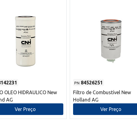
8142231
84526251
PN
RO OLEO HIDRAULICO New
Filtro de Combustível New
and AG
Holland AG
Ver Preço
Ver Preço