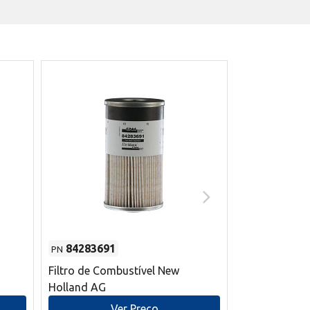
84283691
87590392
PN
PN
Filtro de Combustível New
Correia trape
Holland AG
refrigeração
mm L New Ho
Ver Preço
V