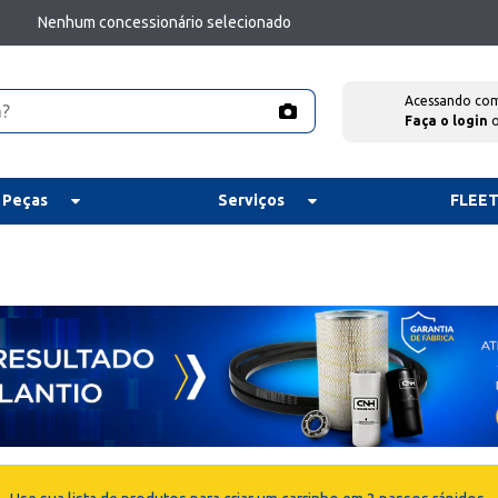
Nenhum concessionário selecionado
Acessando co
Faça o login
 Peças
Serviços
FLEE