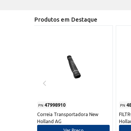
Produtos em Destaque
47998910
4
PN
PN
s do sem-fim
Correia Transportadora New
FILT
 New Holland
Holland AG
Holl
o
Ver Preço