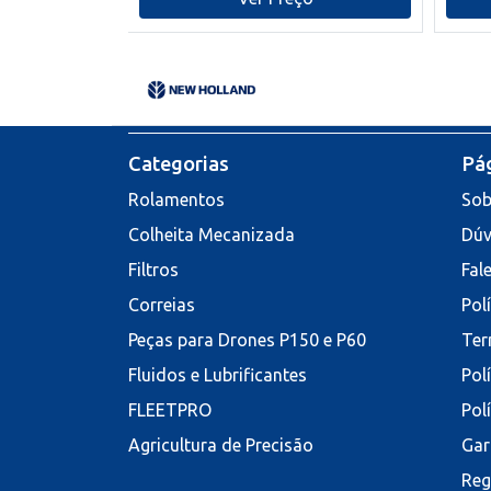
Categorias
Pág
Rolamentos
Sob
Colheita Mecanizada
Dúv
Filtros
Fal
Correias
Pol
Peças para Drones P150 e P60
Ter
Fluidos e Lubrificantes
Pol
FLEETPRO
Pol
Agricultura de Precisão
Gar
Reg