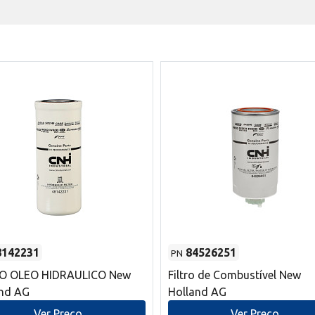
8142231
84526251
PN
RO OLEO HIDRAULICO New
Filtro de Combustível New
and AG
Holland AG
Ver Preço
Ver Preço