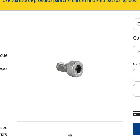
Use sua lista de produtos para criar um carrinho em 3 passos rápidos.
Co
 que
ou 
eças
 seu
ntre