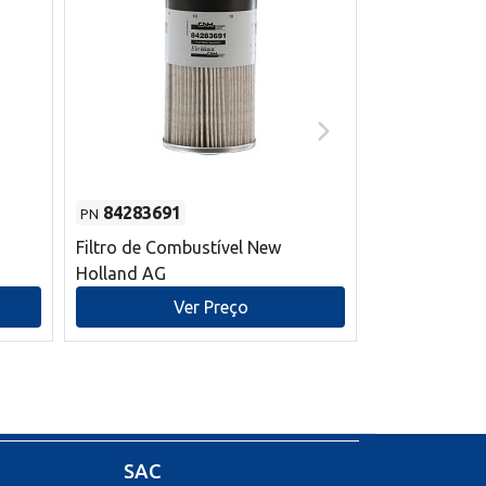
84283691
87590392
PN
PN
Filtro de Combustível New
Correia trape
Holland AG
refrigeração
mm L New Ho
Ver Preço
V
SAC