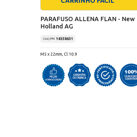
CARRINHO FÁCIL
PARAFUSO ALLENA FLAN - New
Holland AG
14358631
Cód./PN
M5 x 22mm, Cl 10.9