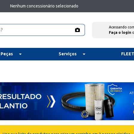
Nenhum concessionário selecionado
Acessando co
Faça o login
 Peças
Serviços
FLEE