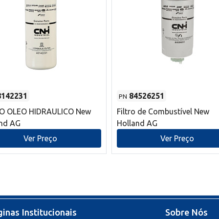
8142231
84526251
PN
RO OLEO HIDRAULICO New
Filtro de Combustível New
and AG
Holland AG
Ver Preço
Ver Preço
inas Institucionais
Sobre Nós