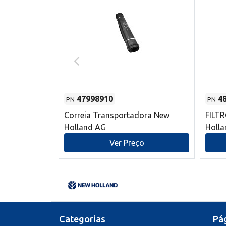
47998910
4
PN
PN
s do sem-fim
Correia Transportadora New
FILT
 New Holland
Holland AG
Holl
o
Ver Preço
Categorias
Pág