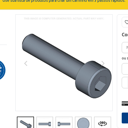
Use sua lista de produtos para criar um carrinho em 3 passos rápidos.
Co
ou 