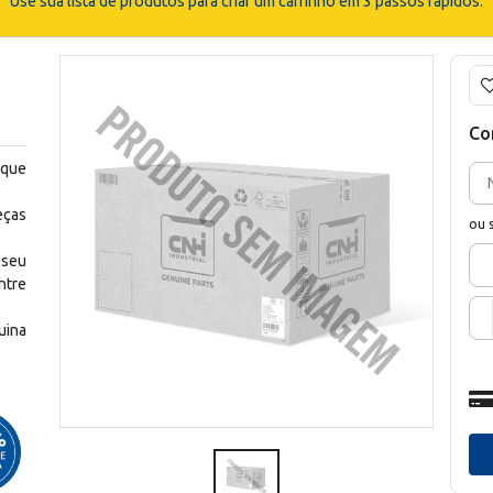
Use sua lista de produtos para criar um carrinho em 3 passos rápidos.
Co
 que
eças
ou 
 seu
ntre
uina