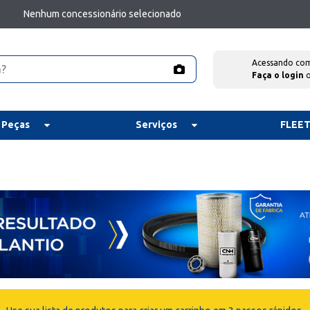
Nenhum concessionário selecionado
Acessando co
Faça o login
 Peças
Serviços
FLEE