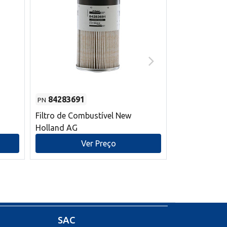
84283691
87590392
PN
PN
Filtro de Combustível New
Correia trape
Holland AG
refrigeração
mm L New Ho
Ver Preço
V
SAC