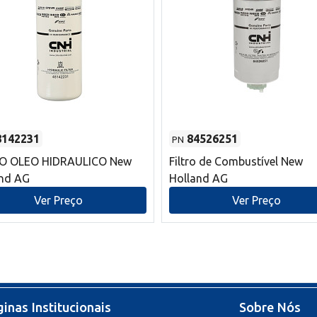
8142231
84526251
PN
RO OLEO HIDRAULICO New
Filtro de Combustível New
and AG
Holland AG
Ver Preço
Ver Preço
inas Institucionais
Sobre Nós