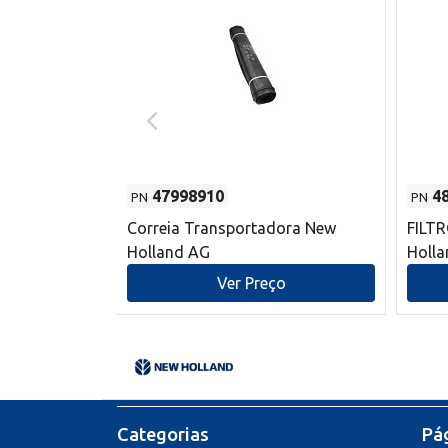
47998910
4
PN
PN
s do sem-fim
Correia Transportadora New
FILT
 New Holland
Holland AG
Holl
o
Ver Preço
Categorias
Pág