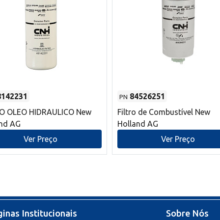
8142231
84526251
PN
RO OLEO HIDRAULICO New
Filtro de Combustível New
and AG
Holland AG
Ver Preço
Ver Preço
inas Institucionais
Sobre Nós