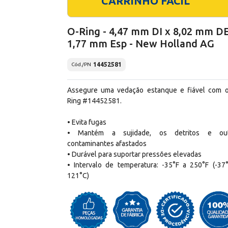
CARRINHO FÁCIL
O-Ring - 4,47 mm DI x 8,02 mm DE
1,77 mm Esp - New Holland AG
14452581
Cód./PN
Assegure uma vedação estanque e fiável com 
Ring #14452581.
• Evita fugas
• Mantém a sujidade, os detritos e out
contaminantes afastados
• Durável para suportar pressões elevadas
• Intervalo de temperatura: -35°F a 250°F (-37
121°C)