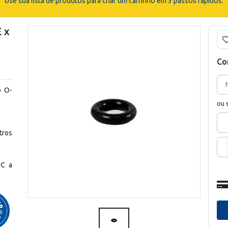
Use sua lista de produtos para criar um carrinho em 3 passos rápidos.
 x
Co
o O-
ou 
ros
°C a