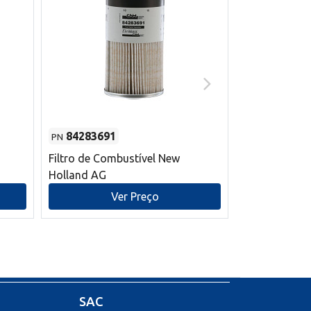
84283691
87590392
PN
PN
Filtro de Combustível New
Correia trape
Holland AG
refrigeração
mm L New Ho
Ver Preço
V
SAC