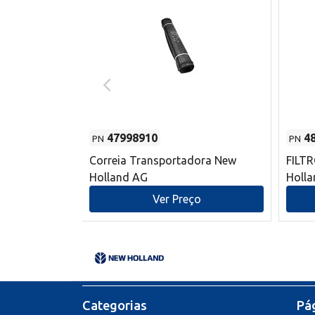
47998910
4
PN
PN
s do sem-fim
Correia Transportadora New
FILT
 New Holland
Holland AG
Holl
o
Ver Preço
Categorias
Pág