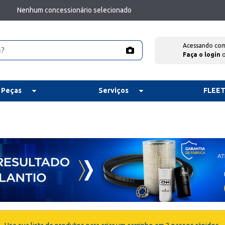
Nenhum concessionário selecionado
Acessando co
Faça o login
 Peças
Serviços
FLEE