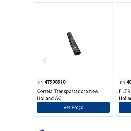
47998910
4
PN
PN
s do sem-fim
Correia Transportadora New
FILT
 New Holland
Holland AG
Holl
o
Ver Preço