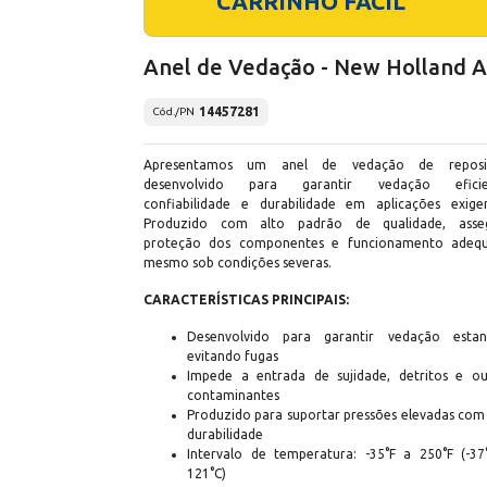
CARRINHO FÁCIL
Anel de Vedação - New Holland 
14457281
Cód./PN
Apresentamos um anel de vedação de reposi
desenvolvido para garantir vedação eficie
confiabilidade e durabilidade em aplicações exigen
Produzido com alto padrão de qualidade, asse
proteção dos componentes e funcionamento adeq
mesmo sob condições severas.
CARACTERÍSTICAS PRINCIPAIS:
Desenvolvido para garantir vedação estan
evitando fugas
Impede a entrada de sujidade, detritos e ou
contaminantes
Produzido para suportar pressões elevadas com 
durabilidade
Intervalo de temperatura: -35°F a 250°F (-37
121°C)