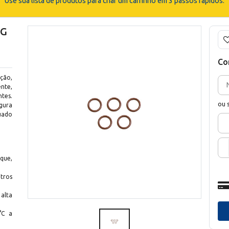
Use sua lista de produtos para criar um carrinho em 3 passos rápidos.
AG
Co
ção,
nte,
tes.
ou 
gura
uado
que,
tros
alta
°C a