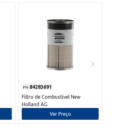
84283691
87590392
PN
PN
Filtro de Combustível New
Correia trape
Holland AG
refrigeração
mm L New Ho
Ver Preço
V