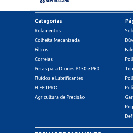
Categorias
Pág
Rolamentos
Sob
Colheita Mecanizada
Dúv
Filtros
Fal
Correias
Pol
Peças para Drones P150 e P60
Ter
Fluidos e Lubrificantes
Pol
FLEETPRO
Pol
Agricultura de Precisão
Gar
Reg
Def