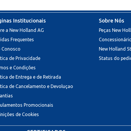
inas Institucionais
Sobre Nós
re a New Holland AG
Peças New Hol
idas Frequentes
Concessionári
e Conosco
New Holland S
ítica de Privacidade
Status do pedi
mos e Condições
ítica de Entrega e de Retirada
ítica de Cancelamento e Devoluçao
antias
ulamentos Promocionais
inições de Cookies