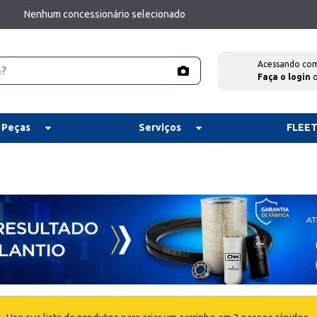
Nenhum concessionário selecionado
Acessando co
Faça o login
 Peças
Serviços
FLEE