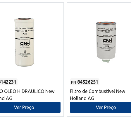
8142231
84526251
PN
RO OLEO HIDRAULICO New
Filtro de Combustível New
and AG
Holland AG
Ver Preço
Ver Preço