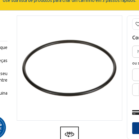
Use sua lista de produtos para criar um carrinho em 3 passos rápidos.
Co
 que
eças
ou 
 seu
ntre
uina