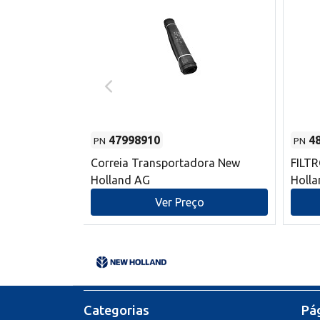
47998910
4
PN
PN
s do sem-fim
Correia Transportadora New
FILT
 New Holland
Holland AG
Holl
o
Ver Preço
Categorias
Pág