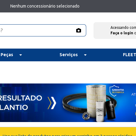
Nenhum concessionário selecionado
Acessando co
Faça o login
 Peças
Serviços
FLEE