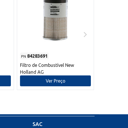
84283691
87590392
PN
PN
Filtro de Combustível New
Correia trape
Holland AG
refrigeração
mm L New Ho
Ver Preço
V
SAC