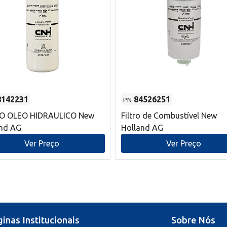
8142231
84526251
PN
RO OLEO HIDRAULICO New
Filtro de Combustível New
and AG
Holland AG
Ver Preço
Ver Preço
inas Institucionais
Sobre Nós