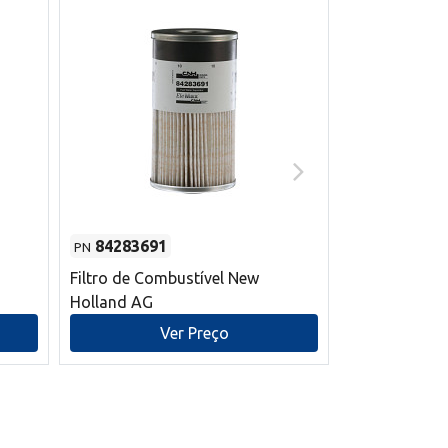
84283691
87590392
PN
PN
Filtro de Combustível New
Correia trape
Holland AG
refrigeração
mm L New Ho
Ver Preço
V