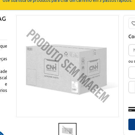
Use sua lista de produtos para criar um carrinho em 3 passos rápidos.
AG
Co
 que
eças
ou 
dade
scal
os e
rios