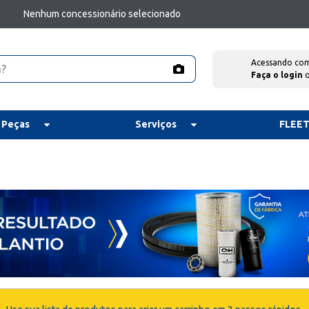
Nenhum concessionário selecionado
Acessando co
Faça o login
 Peças
Serviços
FLEE