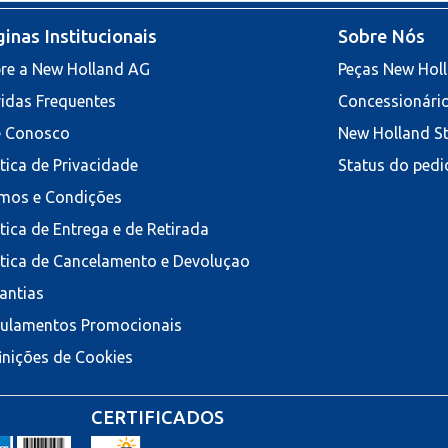
inas Institucionais
Sobre Nós
re a New Holland AG
Peças New Hol
idas Frequentes
Concessionári
e Conosco
New Holland S
ítica de Privacidade
Status do pedi
mos e Condições
ítica de Entrega e de Retirada
ítica de Cancelamento e Devoluçao
antias
ulamentos Promocionais
inições de Cookies
CERTIFICADOS