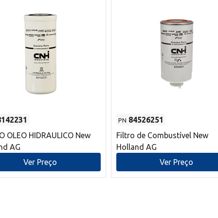
8142231
84526251
PN
RO OLEO HIDRAULICO New
Filtro de Combustível New
and AG
Holland AG
Ver Preço
Ver Preço