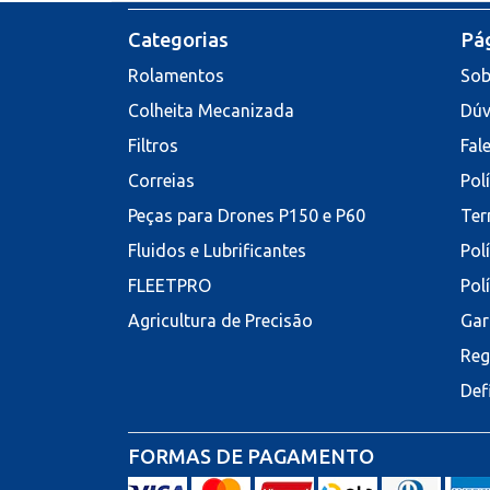
Categorias
Pág
Rolamentos
Sob
Colheita Mecanizada
Dúv
Filtros
Fal
Correias
Pol
Peças para Drones P150 e P60
Ter
Fluidos e Lubrificantes
Pol
FLEETPRO
Pol
Agricultura de Precisão
Gar
Reg
Def
FORMAS DE PAGAMENTO