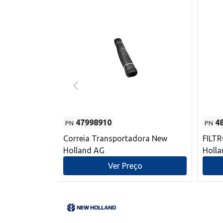
47998910
4
PN
PN
s do sem-fim
Correia Transportadora New
FILT
 New Holland
Holland AG
Holl
o
Ver Preço