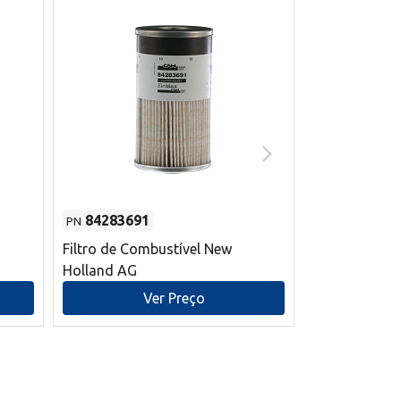
84283691
87590392
PN
PN
Filtro de Combustível New
Correia trape
Holland AG
refrigeração
mm L New Ho
Ver Preço
V