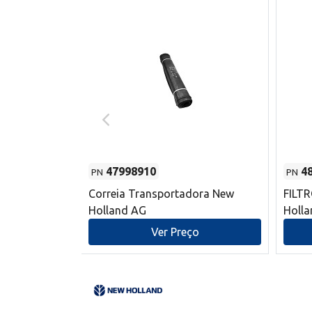
47998910
4
PN
PN
s do sem-fim
Correia Transportadora New
FILT
 New Holland
Holland AG
Holl
o
Ver Preço