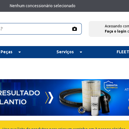
Nenhum concessionário selecionado
Acessando co
Faça o login
 Peças
Serviços
FLEE