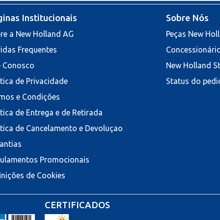
inas Institucionais
Sobre Nós
re a New Holland AG
Peças New Hol
idas Frequentes
Concessionári
e Conosco
New Holland S
ítica de Privacidade
Status do pedi
mos e Condições
ítica de Entrega e de Retirada
ítica de Cancelamento e Devoluçao
antias
ulamentos Promocionais
inições de Cookies
CERTIFICADOS