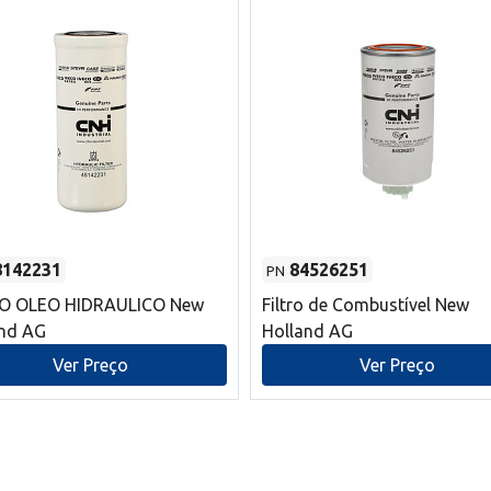
8142231
84526251
PN
RO OLEO HIDRAULICO New
Filtro de Combustível New
and AG
Holland AG
Ver Preço
Ver Preço