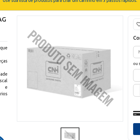
Use sua lista de produtos para criar um carrinho em 3 passos rápidos.
AG
Co
 que
eças
ou 
dade
scal
os e
rios