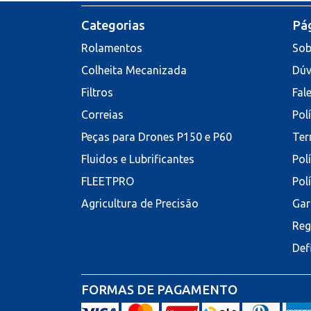
Categorias
Pág
Rolamentos
Sob
Colheita Mecanizada
Dúv
Filtros
Fal
Correias
Pol
Peças para Drones P150 e P60
Ter
Fluidos e Lubrificantes
Pol
FLEETPRO
Pol
Agricultura de Precisão
Gar
Reg
Def
FORMAS DE PAGAMENTO