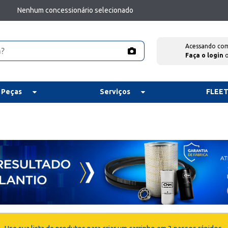
Nenhum concessionário selecionado
Acessando co
Faça o login
 Peças
Serviços
FLEE