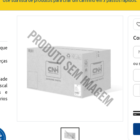
Use sua lista de produtos para criar um carrinho em 3 passos rápidos.
Co
 que
eças
ou 
dade
scal
os e
rios