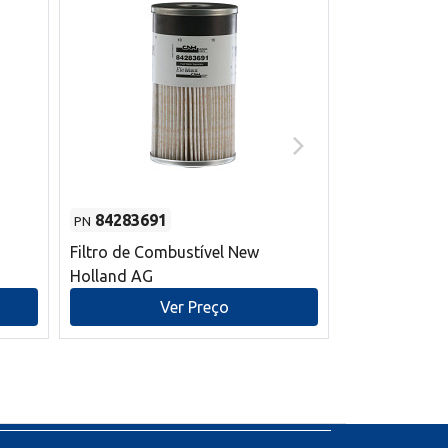
84283691
87590392
PN
PN
Filtro de Combustível New
Correia trape
Holland AG
refrigeração
mm L New Ho
Ver Preço
V