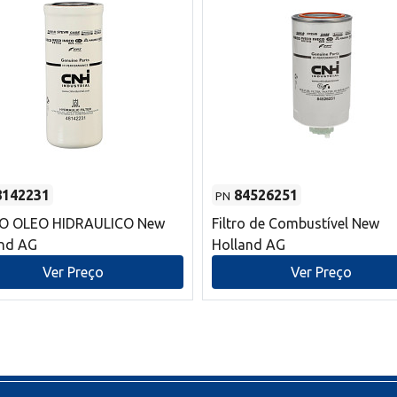
8142231
84526251
PN
RO OLEO HIDRAULICO New
Filtro de Combustível New
and AG
Holland AG
Ver Preço
Ver Preço