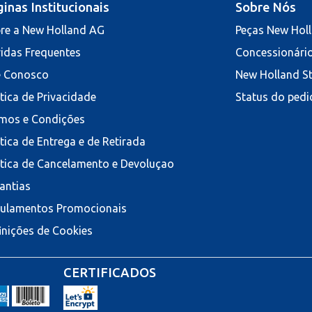
inas Institucionais
Sobre Nós
re a New Holland AG
Peças New Hol
idas Frequentes
Concessionári
e Conosco
New Holland S
ítica de Privacidade
Status do pedi
mos e Condições
ítica de Entrega e de Retirada
ítica de Cancelamento e Devoluçao
antias
ulamentos Promocionais
inições de Cookies
CERTIFICADOS