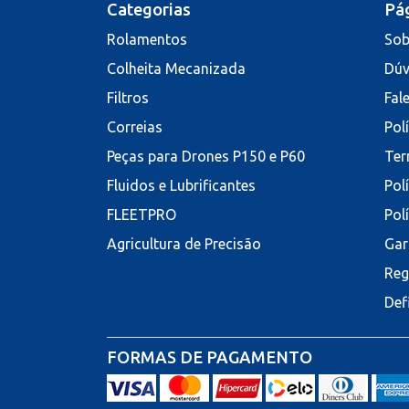
Categorias
Pág
Rolamentos
Sob
Colheita Mecanizada
Dúv
Filtros
Fal
Correias
Pol
Peças para Drones P150 e P60
Ter
Fluidos e Lubrificantes
Pol
FLEETPRO
Pol
Agricultura de Precisão
Gar
Reg
Def
FORMAS DE PAGAMENTO