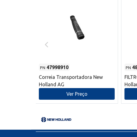
47998910
4
PN
PN
s do sem-fim
Correia Transportadora New
FILT
 New Holland
Holland AG
Holl
o
Ver Preço