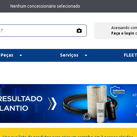
Nenhum concessionário selecionado
Acessando co
Faça o login
 Peças
Serviços
FLEE