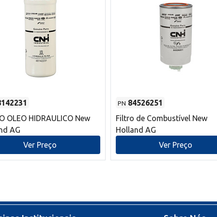
8142231
84526251
PN
RO OLEO HIDRAULICO New
Filtro de Combustível New
and AG
Holland AG
Ver Preço
Ver Preço