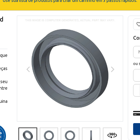
Use sua lista de produtos para criar um carrinho em 3 passos rápidos.
d
Co
 que
ou 
eças
 seu
ntre
uina