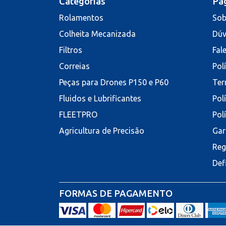
Categorias
Pág
Rolamentos
Sob
Colheita Mecanizada
Dúv
Filtros
Fal
Correias
Pol
Peças para Drones P150 e P60
Ter
Fluidos e Lubrificantes
Pol
FLEETPRO
Pol
Agricultura de Precisão
Gar
Reg
Def
FORMAS DE PAGAMENTO