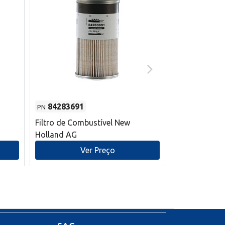
84283691
87590392
PN
PN
Filtro de Combustível New
Correia trape
Holland AG
refrigeração
mm L New Ho
Ver Preço
V