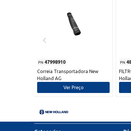
47998910
4
PN
PN
s do sem-fim
Correia Transportadora New
FILT
 New Holland
Holland AG
Holl
o
Ver Preço