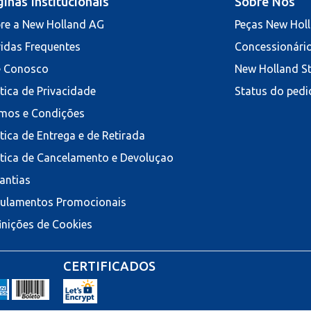
inas Institucionais
Sobre Nós
re a New Holland AG
Peças New Hol
idas Frequentes
Concessionári
e Conosco
New Holland S
ítica de Privacidade
Status do pedi
mos e Condições
ítica de Entrega e de Retirada
ítica de Cancelamento e Devoluçao
antias
ulamentos Promocionais
inições de Cookies
CERTIFICADOS