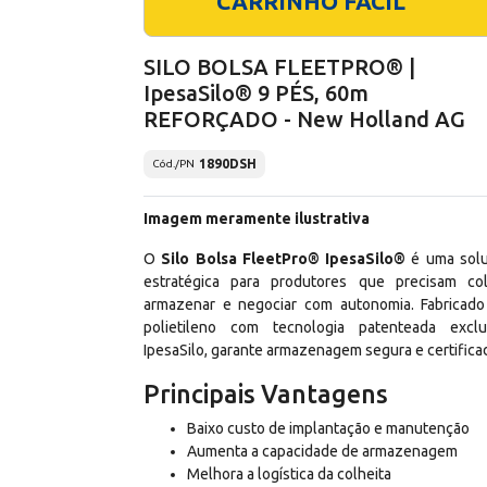
CARRINHO FÁCIL
SILO BOLSA FLEETPRO® |
IpesaSilo® 9 PÉS, 60m
REFORÇADO - New Holland AG
1890DSH
Cód./PN
Imagem meramente ilustrativa
O
Silo Bolsa FleetPro® IpesaSilo®
é uma sol
estratégica para produtores que precisam col
armazenar e negociar com autonomia. Fabricad
polietileno com tecnologia patenteada exclu
IpesaSilo, garante armazenagem segura e certifica
Principais Vantagens
Baixo custo de implantação e manutenção
Aumenta a capacidade de armazenagem
Melhora a logística da colheita