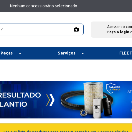
Nenhum concessionário selecionado
Acessando co
Faça o login
 Peças
Serviços
FLEE