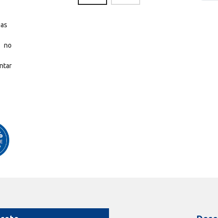
gas
r no
ntar