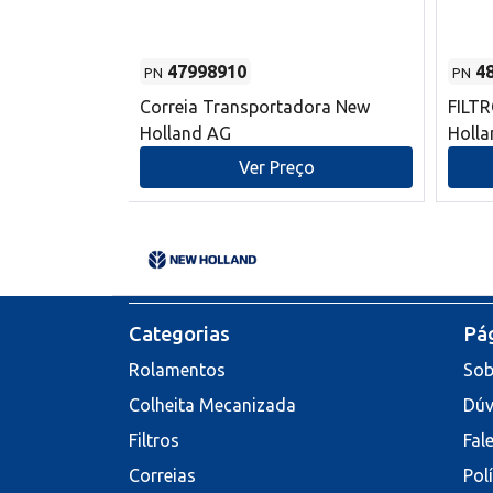
47998910
4
PN
PN
s do sem-fim
Correia Transportadora New
FILT
 New Holland
Holland AG
Holl
o
Ver Preço
Categorias
Pág
Rolamentos
Sob
Colheita Mecanizada
Dúv
Filtros
Fal
Correias
Pol