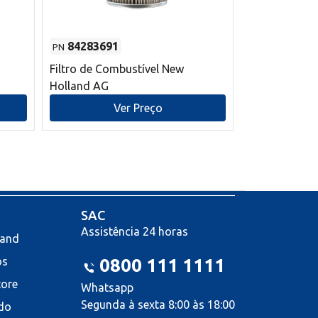
84283691
87590392
PN
PN
Filtro de Combustível New
Correia trape
Holland AG
refrigeração
mm L New Ho
Ver Preço
V
SAC
Assistência 24 horas
land
os
0800 111 1111
tore
Whatsapp
Segunda à sexta 8:00 às 18:00
do