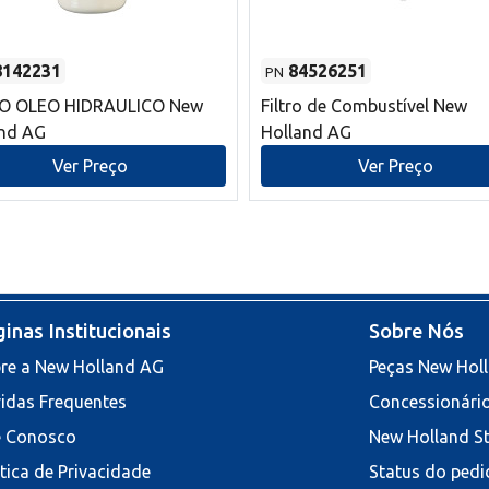
8142231
84526251
PN
RO OLEO HIDRAULICO New
Filtro de Combustível New
and AG
Holland AG
Ver Preço
Ver Preço
inas Institucionais
Sobre Nós
re a New Holland AG
Peças New Hol
idas Frequentes
Concessionári
e Conosco
New Holland S
ítica de Privacidade
Status do pedi