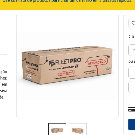
Use sua lista de produtos para criar um carrinho em 3 passos rápidos.
Co
ou 
ução
her,
o em
siva
da.