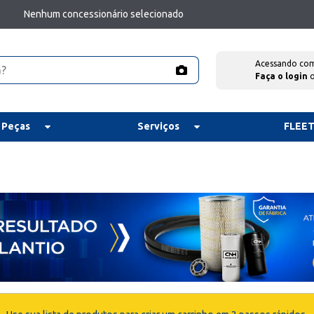
Nenhum concessionário selecionado
Acessando co
Faça o login
 Peças
Serviços
FLEE