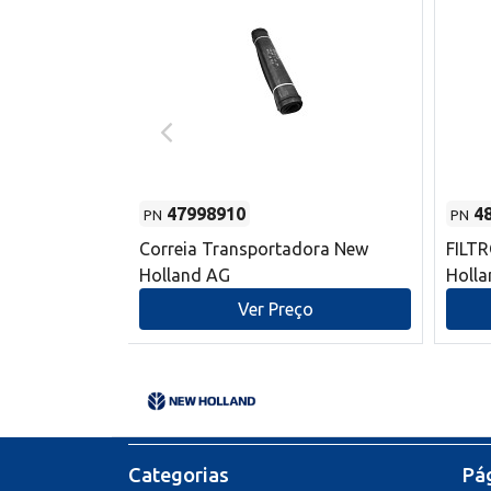
47998910
4
PN
PN
s do sem-fim
Correia Transportadora New
FILT
 New Holland
Holland AG
Holl
o
Ver Preço
Categorias
Pág