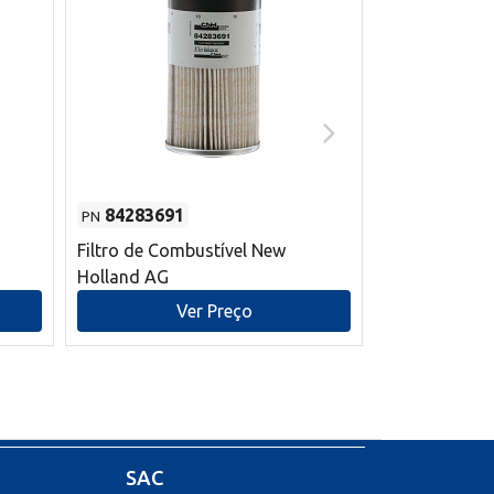
84283691
87590392
PN
PN
Filtro de Combustível New
Correia trape
Holland AG
refrigeração
mm L New Ho
Ver Preço
V
SAC