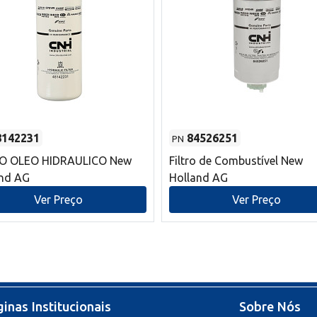
8142231
84526251
PN
RO OLEO HIDRAULICO New
Filtro de Combustível New
and AG
Holland AG
Ver Preço
Ver Preço
inas Institucionais
Sobre Nós