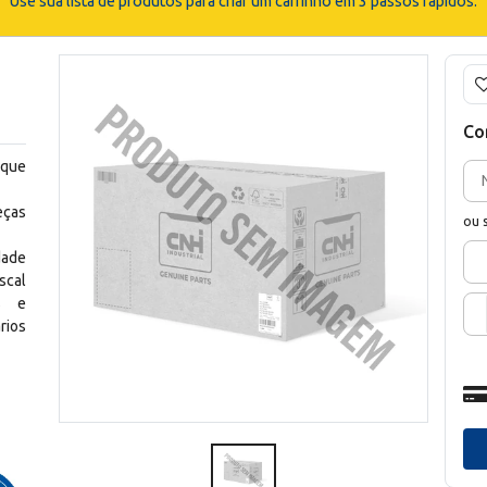
Use sua lista de produtos para criar um carrinho em 3 passos rápidos.
Co
 que
eças
ou 
dade
scal
os e
rios