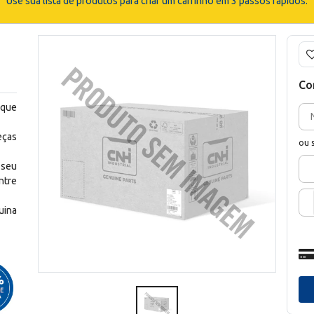
Use sua lista de produtos para criar um carrinho em 3 passos rápidos.
Co
 que
eças
ou 
 seu
ntre
uina