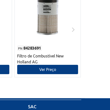
84283691
87590392
PN
PN
Filtro de Combustível New
Correia trape
Holland AG
refrigeração
mm L New Ho
Ver Preço
V
SAC