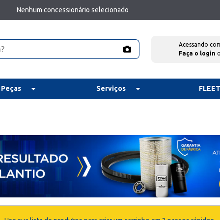
Nenhum concessionário selecionado
Acessando co
Faça o login
 Peças
Serviços
FLEE