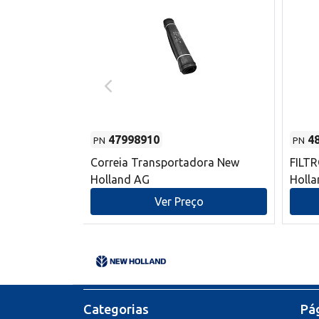
47998910
4
PN
PN
s do sem-fim
Correia Transportadora New
FILT
 New Holland
Holland AG
Holl
o
Ver Preço
Categorias
Pág