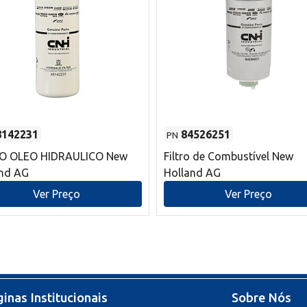
8142231
84526251
PN
RO OLEO HIDRAULICO New
Filtro de Combustível New
and AG
Holland AG
Ver Preço
Ver Preço
inas Institucionais
Sobre Nós