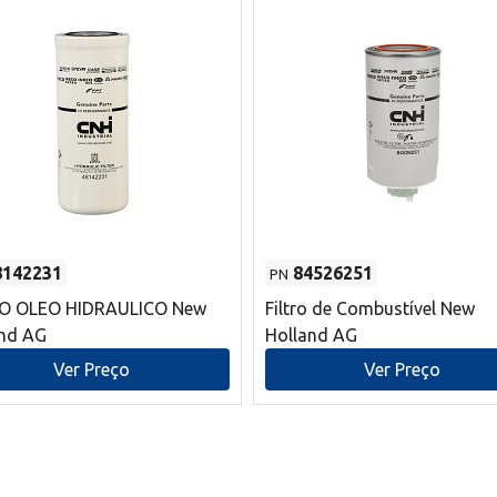
8142231
84526251
PN
RO OLEO HIDRAULICO New
Filtro de Combustível New
and AG
Holland AG
Ver Preço
Ver Preço