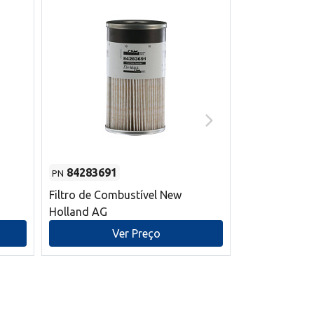
84283691
87590392
PN
PN
Filtro de Combustível New
Correia trape
Holland AG
refrigeração
mm L New Ho
Ver Preço
V