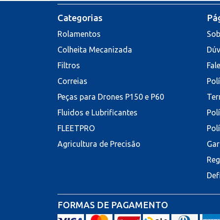
Categorias
Pág
Rolamentos
Sob
Colheita Mecanizada
Dúv
Filtros
Fal
Correias
Pol
Peças para Drones P150 e P60
Ter
Fluidos e Lubrificantes
Pol
FLEETPRO
Pol
Agricultura de Precisão
Gar
Reg
Def
FORMAS DE PAGAMENTO