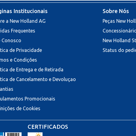
inas Institucionais
Sobre Nós
re a New Holland AG
Peças New Hol
idas Frequentes
Concessionári
e Conosco
New Holland S
ítica de Privacidade
Status do pedi
mos e Condições
ítica de Entrega e de Retirada
ítica de Cancelamento e Devoluçao
antias
ulamentos Promocionais
inições de Cookies
CERTIFICADOS