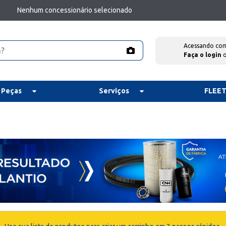
Nenhum concessionário selecionado
Acessando co
Faça o login
 Peças
Serviços
FLEE