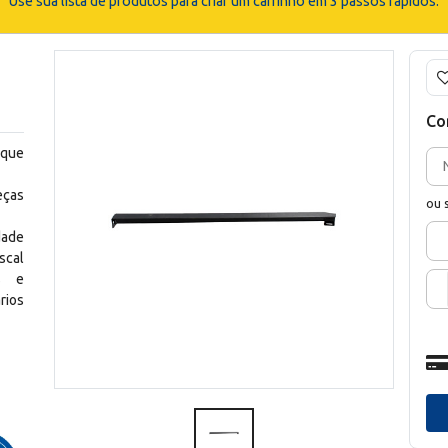
Use sua lista de produtos para criar um carrinho em 3 passos rápidos.
Co
 que
eças
ou 
dade
scal
os e
rios