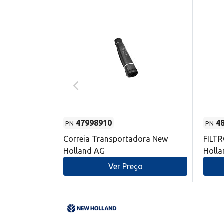
47998910
4
PN
PN
s do sem-fim
Correia Transportadora New
FILT
 New Holland
Holland AG
Holl
o
Ver Preço