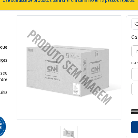
Use sua lista de produtos para criar um carrinho em 3 passos rápidos.
Co
 que
eças
ou 
 seu
ntre
uina