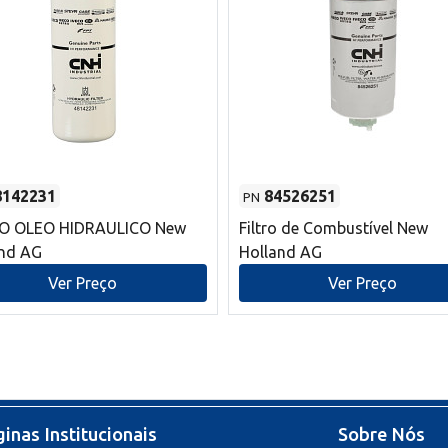
8142231
84526251
PN
RO OLEO HIDRAULICO New
Filtro de Combustível New
and AG
Holland AG
Ver Preço
Ver Preço
inas Institucionais
Sobre Nós