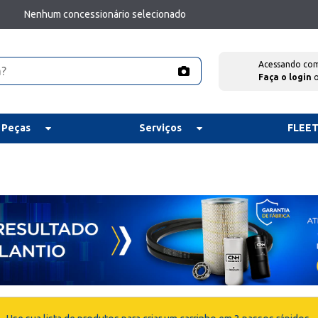
Nenhum concessionário selecionado
Acessando co
Faça o login
 Peças
Serviços
FLEE