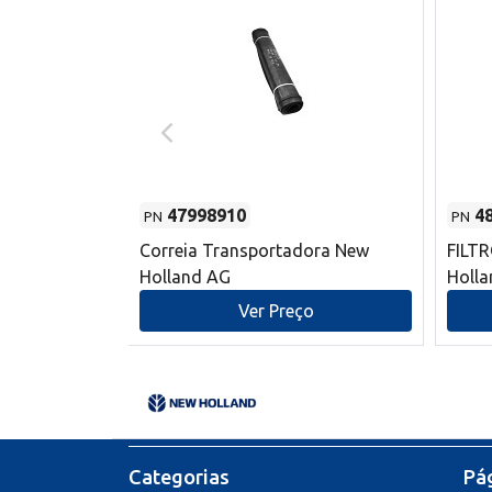
47998910
4
PN
PN
s do sem-fim
Correia Transportadora New
FILT
 New Holland
Holland AG
Holl
o
Ver Preço
Categorias
Pág