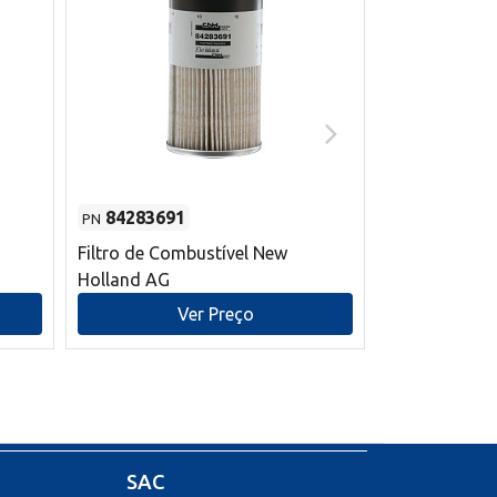
84283691
87590392
PN
PN
Filtro de Combustível New
Correia trape
Holland AG
refrigeração
mm L New Ho
Ver Preço
V
SAC