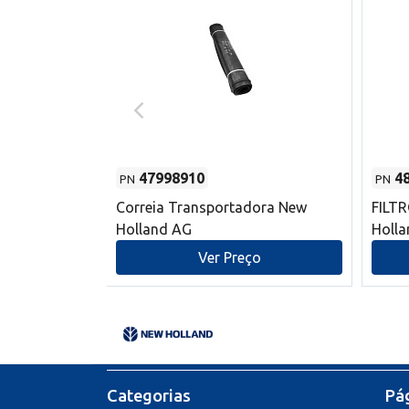
47998910
4
PN
PN
s do sem-fim
Correia Transportadora New
FILT
 New Holland
Holland AG
Holl
o
Ver Preço
Categorias
Pág