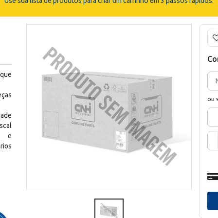
Use sua lista de produtos para criar um carrinho em 3 passos rápidos.
Co
 que
eças
ou 
dade
scal
os e
rios