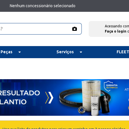
Nenhum concessionário selecionado
Acessando co
Faça o login
 Peças
Serviços
FLEE