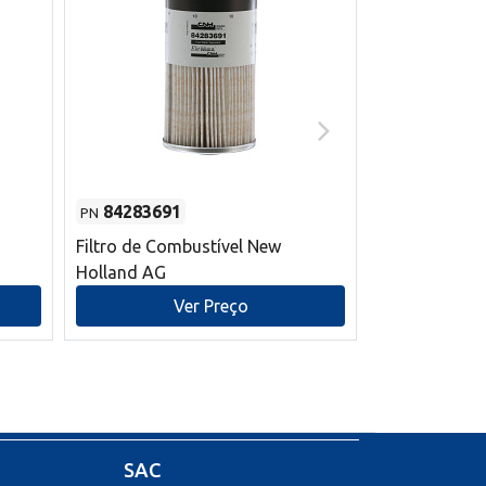
84283691
87590392
PN
PN
Filtro de Combustível New
Correia trape
Holland AG
refrigeração
mm L New Ho
Ver Preço
V
SAC