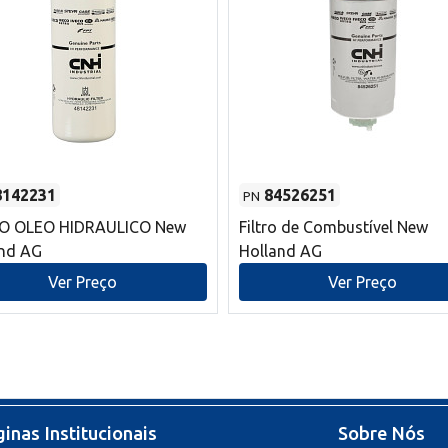
8142231
84526251
PN
RO OLEO HIDRAULICO New
Filtro de Combustível New
and AG
Holland AG
Ver Preço
Ver Preço
inas Institucionais
Sobre Nós