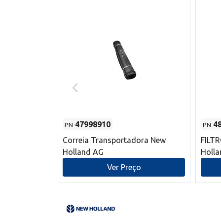
47998910
4
PN
PN
s do sem-fim
Correia Transportadora New
FILT
 New Holland
Holland AG
Holl
o
Ver Preço