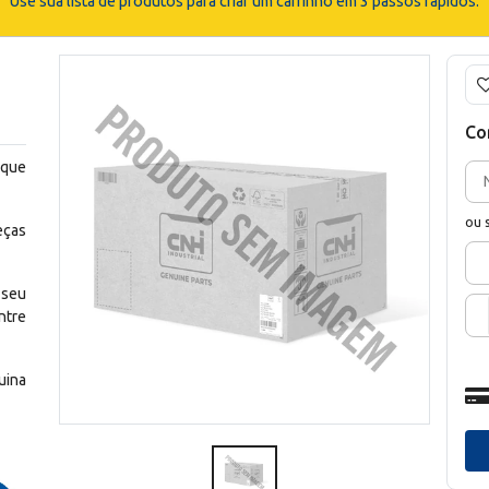
Use sua lista de produtos para criar um carrinho em 3 passos rápidos.
Co
 que
ou 
eças
 seu
ntre
uina