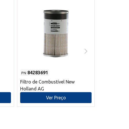
84283691
87590392
PN
PN
Filtro de Combustível New
Correia trape
Holland AG
refrigeração
mm L New Ho
Ver Preço
V