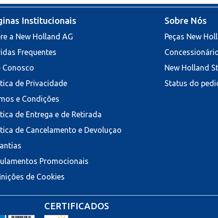
inas Institucionais
Sobre Nós
re a New Holland AG
Peças New Hol
idas Frequentes
Concessionári
e Conosco
New Holland S
ítica de Privacidade
Status do pedi
mos e Condições
ítica de Entrega e de Retirada
ítica de Cancelamento e Devoluçao
antias
ulamentos Promocionais
inições de Cookies
CERTIFICADOS