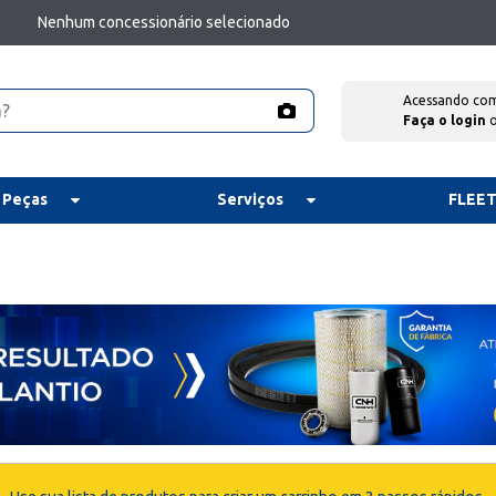
Nenhum concessionário selecionado
Acessando co
Faça o login
 Peças
Serviços
FLEE