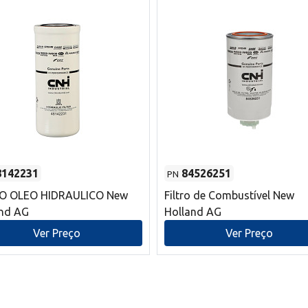
8142231
84526251
PN
RO OLEO HIDRAULICO New
Filtro de Combustível New
and AG
Holland AG
Ver Preço
Ver Preço