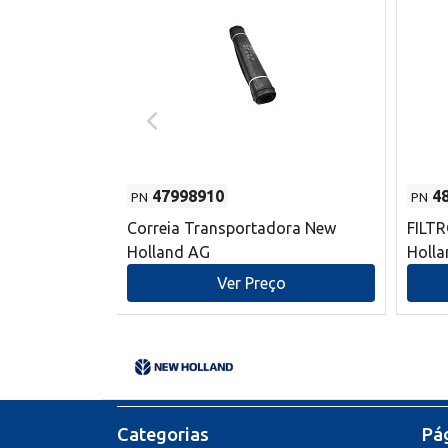
47998910
4
PN
PN
s do sem-fim
Correia Transportadora New
FILT
 New Holland
Holland AG
Holl
o
Ver Preço
Categorias
Pág