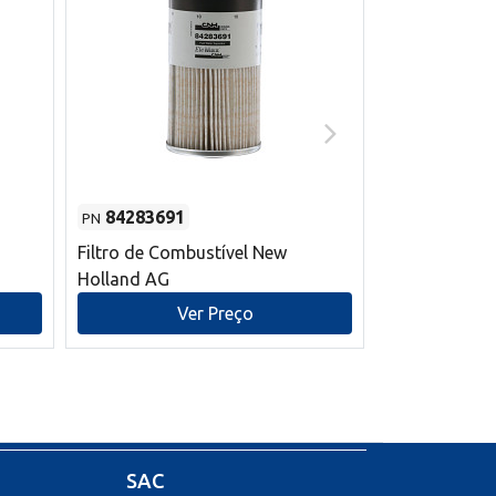
84283691
87590392
PN
PN
Filtro de Combustível New
Correia trape
Holland AG
refrigeração
mm L New Ho
Ver Preço
V
SAC