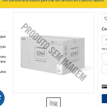
Use sua lista de produtos para criar um carrinho em 3 passos rápidos.
Co
 que
eças
ou 
 seu
ntre
uina