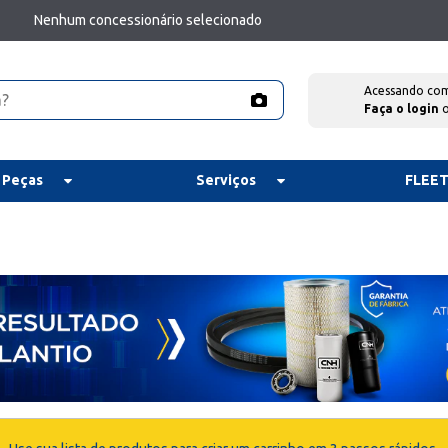
Nenhum concessionário selecionado
Acessando co
Faça o login
 Peças
Serviços
FLEE