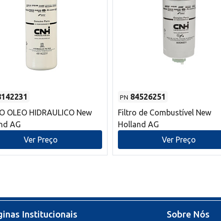
8142231
84526251
PN
RO OLEO HIDRAULICO New
Filtro de Combustível New
and AG
Holland AG
Ver Preço
Ver Preço
inas Institucionais
Sobre Nós