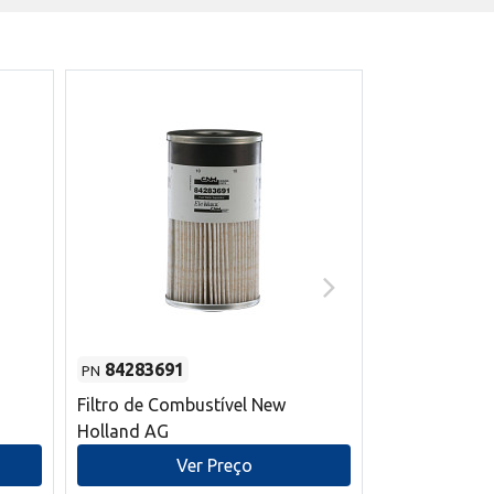
84283691
87590392
PN
PN
Filtro de Combustível New
Correia trape
Holland AG
refrigeração
mm L New Ho
Ver Preço
V