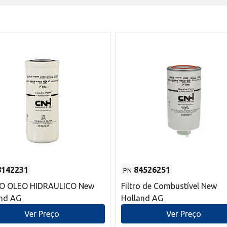
8142231
84526251
PN
RO OLEO HIDRAULICO New
Filtro de Combustível New
and AG
Holland AG
Ver Preço
Ver Preço