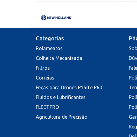
Categorias
Pág
Rolamentos
Sob
Colheita Mecanizada
Dúv
Filtros
Fal
Correias
Pol
Peças para Drones P150 e P60
Ter
Fluidos e Lubrificantes
Pol
FLEETPRO
Pol
Agricultura de Precisão
Gar
Reg
Def