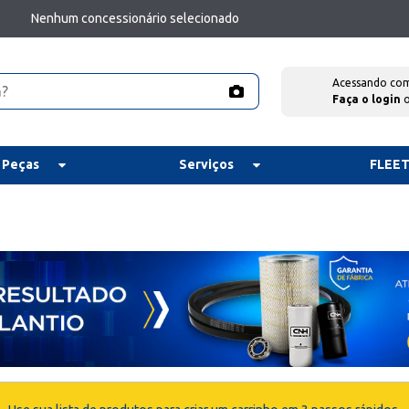
Nenhum concessionário selecionado
Acessando co
Faça o login
 Peças
Serviços
FLEE