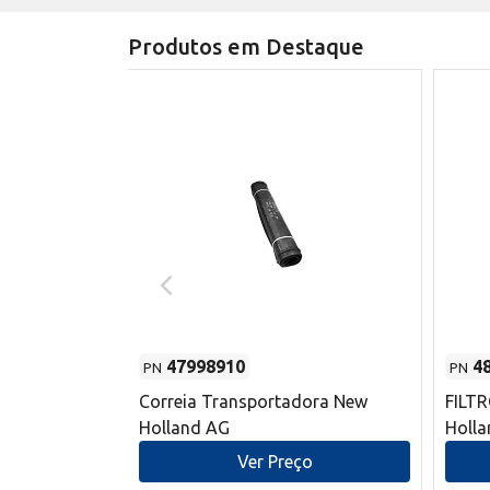
Produtos em Destaque
47998910
4
PN
PN
s do sem-fim
Correia Transportadora New
FILT
 New Holland
Holland AG
Holl
o
Ver Preço