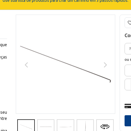
Use sua lista de produtos para criar um carrinho em 3 passos rápidos.
Co
 que
eças
ou 
 seu
ntre
uina