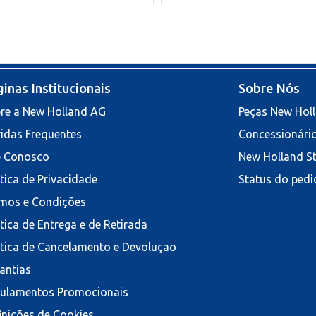
inas Institucionais
Sobre Nós
re a New Holland AG
Peças New Hol
idas Frequentes
Concessionári
e Conosco
New Holland S
ítica de Privacidade
Status do pedi
mos e Condições
ítica de Entrega e de Retirada
ítica de Cancelamento e Devoluçao
antias
ulamentos Promocionais
inições de Cookies