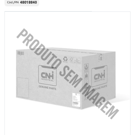
48018840
Cód./PN