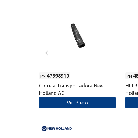
47998910
4
PN
PN
s do sem-fim
Correia Transportadora New
FILT
 New Holland
Holland AG
Holl
o
Ver Preço