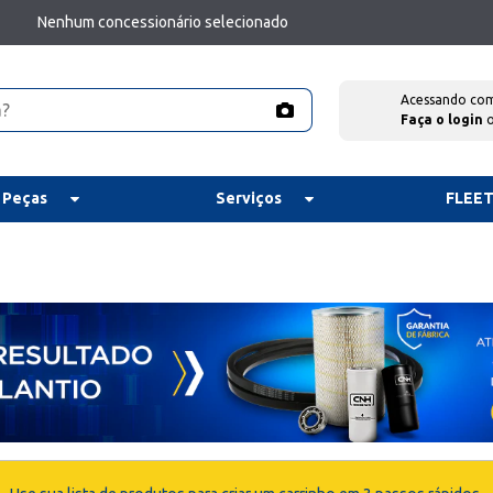
Nenhum concessionário selecionado
Acessando co
Faça o login
 Peças
Serviços
FLEE