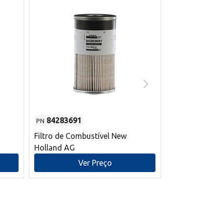
84283691
87590392
PN
PN
Filtro de Combustível New
Correia trape
Holland AG
refrigeração
mm L New Ho
Ver Preço
V