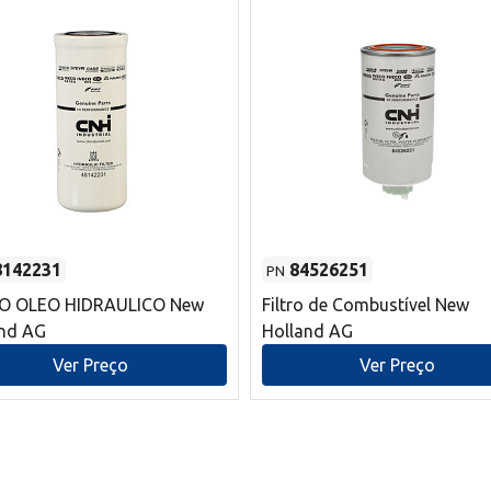
8142231
84526251
PN
RO OLEO HIDRAULICO New
Filtro de Combustível New
and AG
Holland AG
Ver Preço
Ver Preço