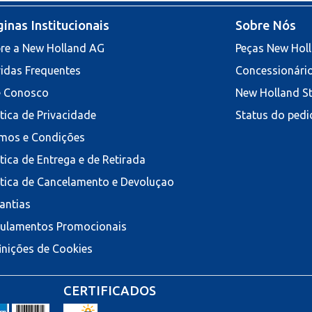
inas Institucionais
Sobre Nós
re a New Holland AG
Peças New Hol
idas Frequentes
Concessionári
e Conosco
New Holland S
ítica de Privacidade
Status do pedi
mos e Condições
ítica de Entrega e de Retirada
ítica de Cancelamento e Devoluçao
antias
ulamentos Promocionais
inições de Cookies
CERTIFICADOS