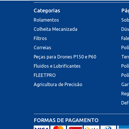
Categorias
Pág
Rolamentos
Sob
Colheita Mecanizada
Dúv
Filtros
Fal
Correias
Pol
Peças para Drones P150 e P60
Ter
Fluidos e Lubrificantes
Pol
FLEETPRO
Pol
Agricultura de Precisão
Gar
Reg
Def
FORMAS DE PAGAMENTO