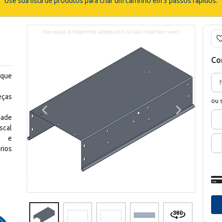
Use sua lista de produtos para criar um carrinho em 3 passos rápidos.
Co
 que
eças
ou 
dade
scal
os e
rios