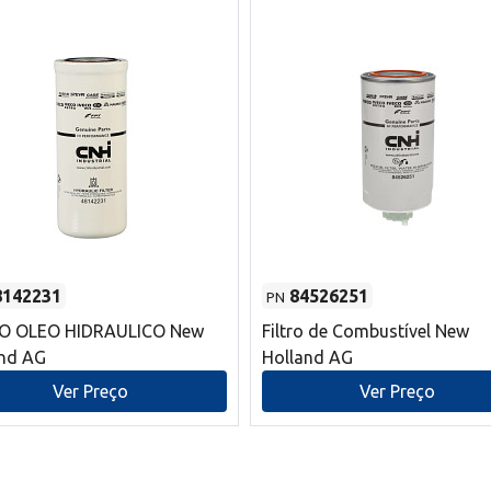
8142231
84526251
PN
RO OLEO HIDRAULICO New
Filtro de Combustível New
and AG
Holland AG
Ver Preço
Ver Preço