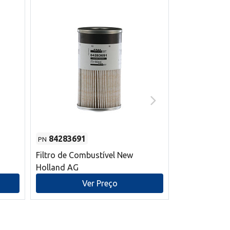
84283691
87590392
PN
PN
Filtro de Combustível New
Correia trape
Holland AG
refrigeração
mm L New Ho
Ver Preço
V