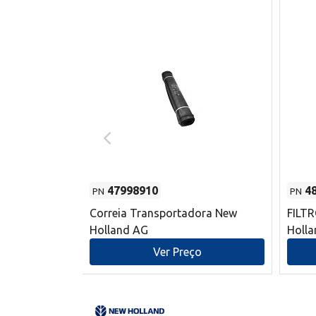
47998910
4
PN
PN
s do sem-fim
Correia Transportadora New
FILT
 New Holland
Holland AG
Holl
o
Ver Preço