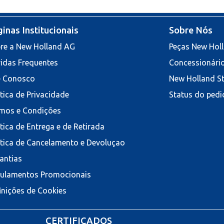
inas Institucionais
Sobre Nós
re a New Holland AG
Peças New Hol
idas Frequentes
Concessionári
e Conosco
New Holland S
ítica de Privacidade
Status do pedi
mos e Condições
ítica de Entrega e de Retirada
ítica de Cancelamento e Devoluçao
antias
ulamentos Promocionais
inições de Cookies
CERTIFICADOS