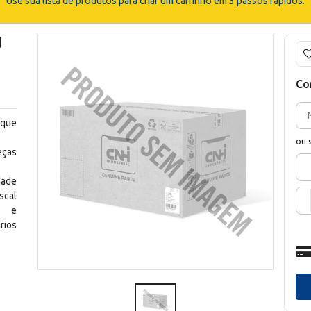
Use sua lista de produtos para criar um carrinho em 3 passos rápidos.
d
Co
 que
ou 
eças
dade
scal
os e
rios