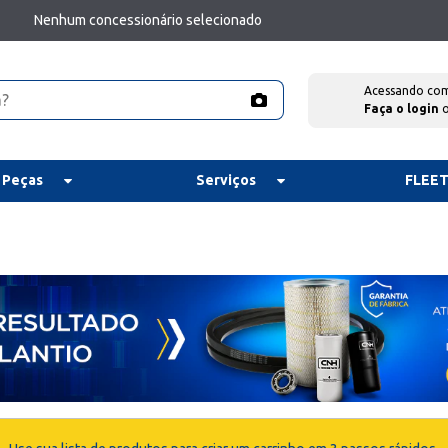
Nenhum concessionário selecionado
Acessando co
Faça o login
 Peças
Serviços
FLEE