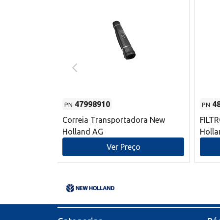
47998910
4
PN
PN
s do sem-fim
Correia Transportadora New
FILT
 New Holland
Holland AG
Holl
o
Ver Preço