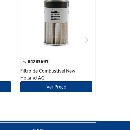
84283691
87590392
PN
PN
Filtro de Combustível New
Correia trape
Holland AG
refrigeração
mm L New Ho
Ver Preço
V