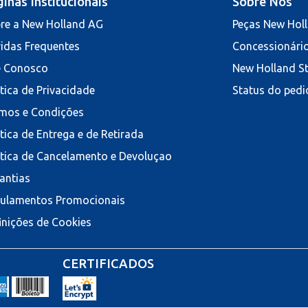
inas Institucionais
Sobre Nós
re a New Holland AG
Peças New Hol
idas Frequentes
Concessionári
e Conosco
New Holland S
ítica de Privacidade
Status do pedi
mos e Condições
ítica de Entrega e de Retirada
ítica de Cancelamento e Devoluçao
antias
ulamentos Promocionais
inições de Cookies
CERTIFICADOS