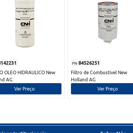
8142231
84526251
PN
RO OLEO HIDRAULICO New
Filtro de Combustível New
and AG
Holland AG
Ver Preço
Ver Preço