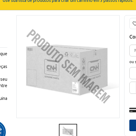
Use sua lista de produtos para criar um carrinho em 3 passos rápidos.
Co
 que
ou 
eças
 seu
ntre
uina