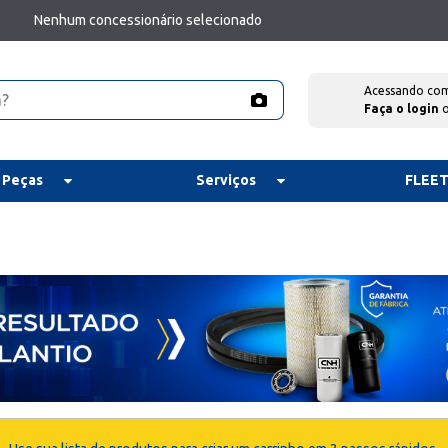
Nenhum concessionário selecionado
Acessando co
Faça o login
 Peças
Serviços
FLEE