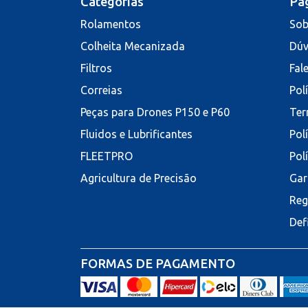
Categorias
Pág
Rolamentos
Sob
Colheita Mecanizada
Dúv
Filtros
Fal
Correias
Pol
Peças para Drones P150 e P60
Ter
Fluidos e Lubrificantes
Pol
FLEETPRO
Pol
Agricultura de Precisão
Gar
Reg
Def
FORMAS DE PAGAMENTO