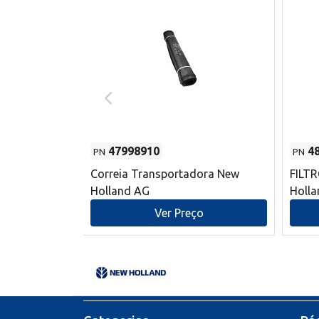
47998910
4
PN
PN
s do sem-fim
Correia Transportadora New
FILT
 New Holland
Holland AG
Holl
o
Ver Preço