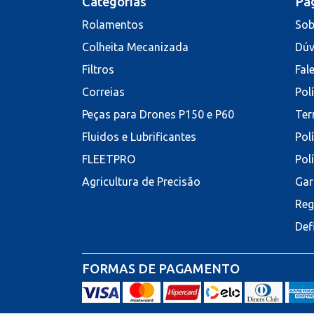
Categorias
Pág
Rolamentos
Sob
Colheita Mecanizada
Dúv
Filtros
Fal
Correias
Pol
Peças para Drones P150 e P60
Ter
Fluidos e Lubrificantes
Pol
FLEETPRO
Pol
Agricultura de Precisão
Gar
Reg
Def
FORMAS DE PAGAMENTO