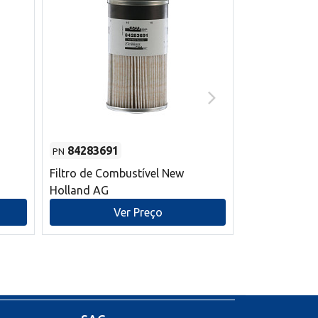
84283691
87590392
PN
PN
Filtro de Combustível New
Correia trape
Holland AG
refrigeração
mm L New Ho
Ver Preço
V