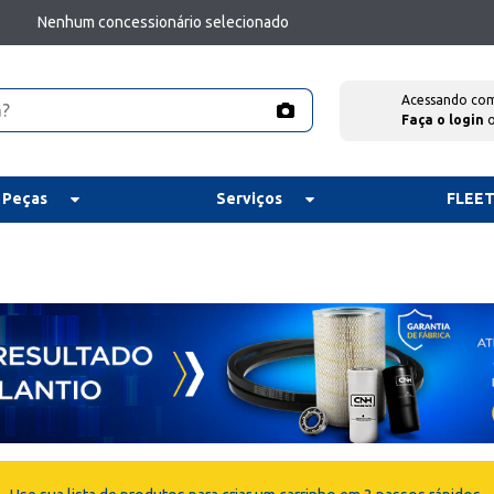
Nenhum concessionário selecionado
Acessando co
Faça o login
 Peças
Serviços
FLEE