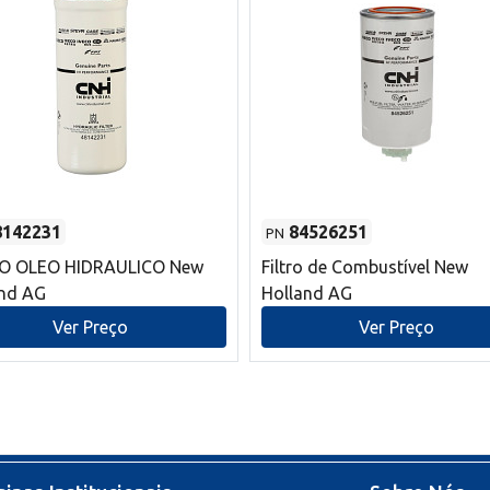
8142231
84526251
PN
RO OLEO HIDRAULICO New
Filtro de Combustível New
and AG
Holland AG
Ver Preço
Ver Preço