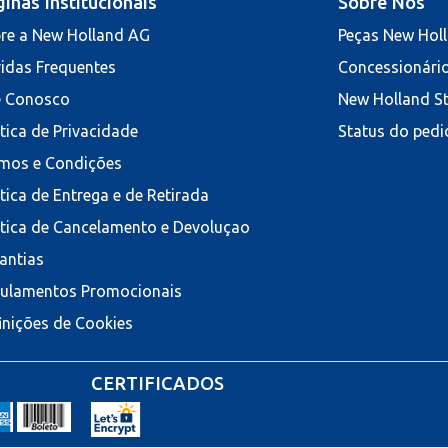
inas Institucionais
Sobre Nós
re a New Holland AG
Peças New Hol
idas Frequentes
Concessionári
e Conosco
New Holland S
ítica de Privacidade
Status do pedi
mos e Condições
ítica de Entrega e de Retirada
ítica de Cancelamento e Devoluçao
antias
ulamentos Promocionais
inições de Cookies
CERTIFICADOS