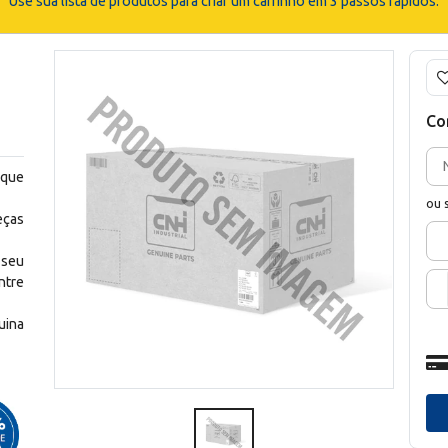
Use sua lista de produtos para criar um carrinho em 3 passos rápidos.
Co
 que
ou 
eças
 seu
ntre
uina