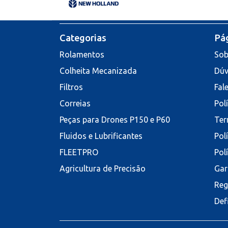
Categorias
Pág
Rolamentos
Sob
Colheita Mecanizada
Dúv
Filtros
Fal
Correias
Pol
Peças para Drones P150 e P60
Ter
Fluidos e Lubrificantes
Pol
FLEETPRO
Pol
Agricultura de Precisão
Gar
Reg
Def