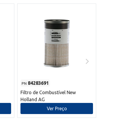
84283691
87590392
PN
PN
Filtro de Combustível New
Correia trape
Holland AG
refrigeração
mm L New Ho
Ver Preço
V