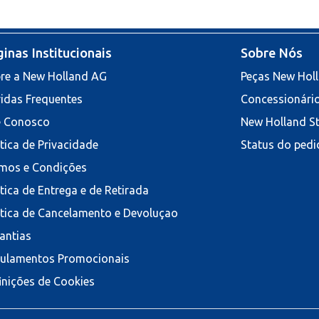
inas Institucionais
Sobre Nós
re a New Holland AG
Peças New Hol
idas Frequentes
Concessionári
e Conosco
New Holland S
ítica de Privacidade
Status do pedi
mos e Condições
ítica de Entrega e de Retirada
ítica de Cancelamento e Devoluçao
antias
ulamentos Promocionais
inições de Cookies