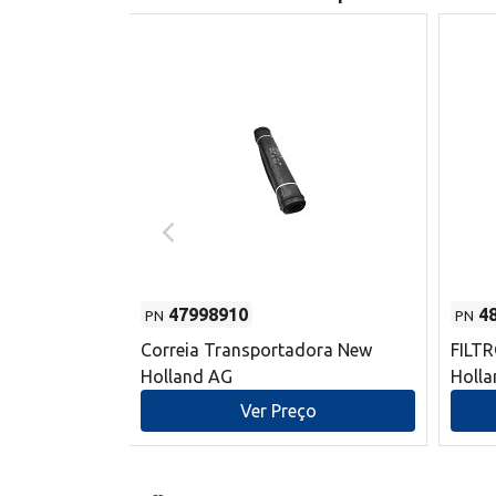
47998910
4
PN
PN
s do sem-fim
Correia Transportadora New
FILT
 New Holland
Holland AG
Holl
o
Ver Preço