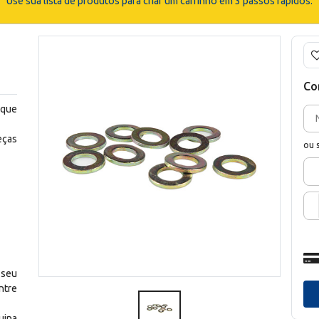
Use sua lista de produtos para criar um carrinho em 3 passos rápidos.
Co
 que
eças
ou 
 seu
ntre
uina