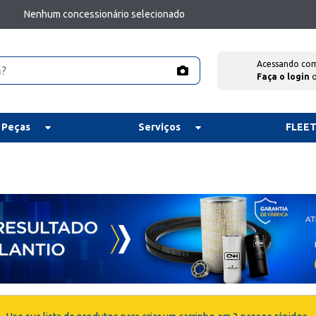
Nenhum concessionário selecionado
Acessando co
Faça o login
 Peças
Serviços
FLEE