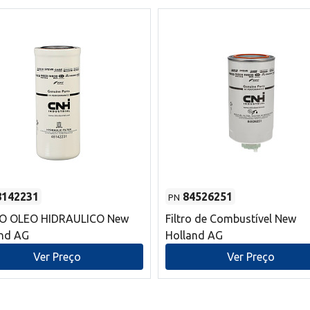
8142231
84526251
PN
RO OLEO HIDRAULICO New
Filtro de Combustível New
and AG
Holland AG
Ver Preço
Ver Preço