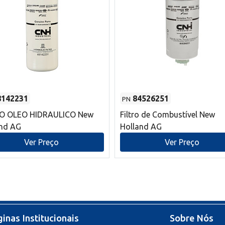
8142231
84526251
PN
RO OLEO HIDRAULICO New
Filtro de Combustível New
and AG
Holland AG
Ver Preço
Ver Preço
inas Institucionais
Sobre Nós