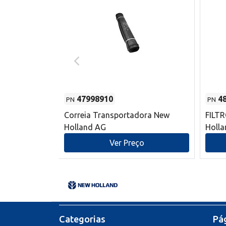
47998910
4
PN
PN
s do sem-fim
Correia Transportadora New
FILT
 New Holland
Holland AG
Holl
o
Ver Preço
Categorias
Pág