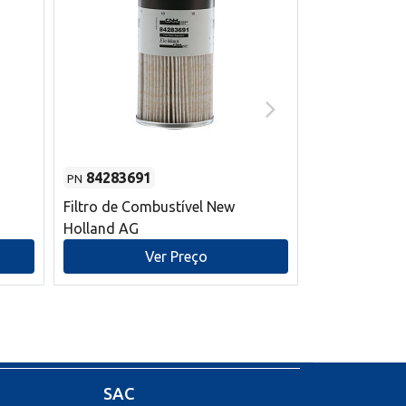
84283691
87590392
PN
PN
Filtro de Combustível New
Correia trape
Holland AG
refrigeração
mm L New Ho
Ver Preço
V
SAC