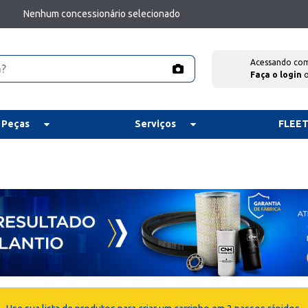
Nenhum concessionário selecionado
Acessando co
Faça o login
 Peças
Serviços
FLEE