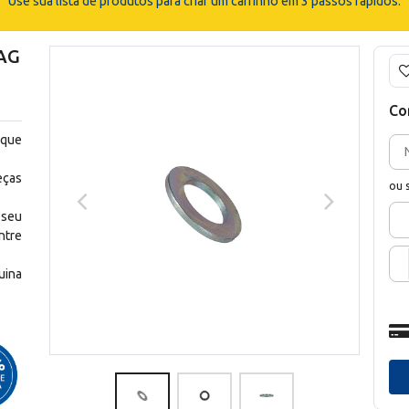
Use sua lista de produtos para criar um carrinho em 3 passos rápidos.
AG
Co
 que
eças
ou 
 seu
ntre
uina