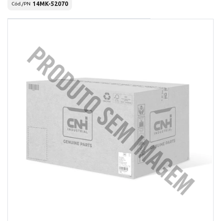
14MK-52070
Cód./PN