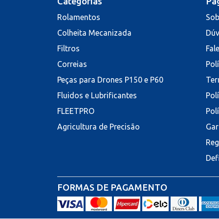
Categorias
Pág
Rolamentos
Sob
Colheita Mecanizada
Dúv
Filtros
Fal
Correias
Pol
Peças para Drones P150 e P60
Ter
Fluidos e Lubrificantes
Pol
FLEETPRO
Pol
Agricultura de Precisão
Gar
Reg
Def
FORMAS DE PAGAMENTO