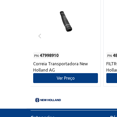
47998910
4
PN
PN
s do sem-fim
Correia Transportadora New
FILT
 New Holland
Holland AG
Holl
o
Ver Preço