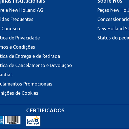
inas Institucionais
Sobre Nós
re a New Holland AG
Peças New Hol
idas Frequentes
Concessionári
e Conosco
New Holland S
ítica de Privacidade
Status do pedi
mos e Condições
ítica de Entrega e de Retirada
ítica de Cancelamento e Devoluçao
antias
ulamentos Promocionais
inições de Cookies
CERTIFICADOS