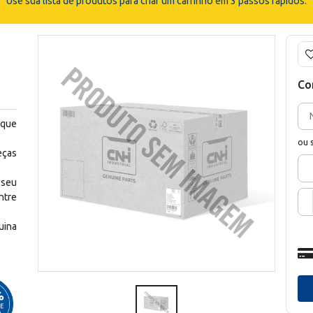
Use sua lista de produtos para criar um carrinho em 3 passos rápidos.
Co
 que
ou 
eças
 seu
ntre
uina