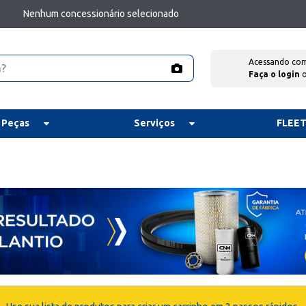
Nenhum concessionário selecionado
Acessando co
Faça o login
 Peças
Serviços
FLEE