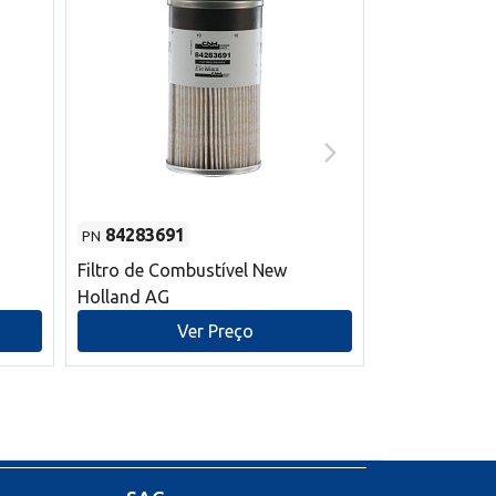
84283691
87590392
PN
PN
Filtro de Combustível New
Correia trape
Holland AG
refrigeração
mm L New Ho
Ver Preço
V