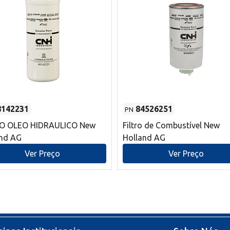
8142231
84526251
PN
RO OLEO HIDRAULICO New
Filtro de Combustível New
and AG
Holland AG
Ver Preço
Ver Preço