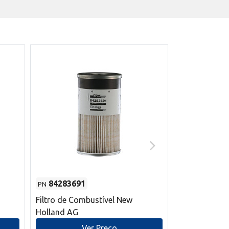
84283691
87590392
PN
PN
Filtro de Combustível New
Correia trape
Holland AG
refrigeração
mm L New Ho
Ver Preço
V