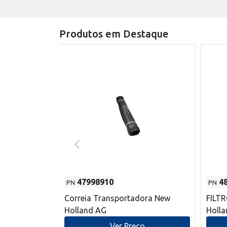
Produtos em Destaque
47998910
4
PN
PN
s do sem-fim
Correia Transportadora New
FILT
 New Holland
Holland AG
Holl
o
Ver Preço