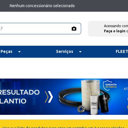
Nenhum concessionário selecionado
Acessando co
Faça o login
 Peças
Serviços
FLEE