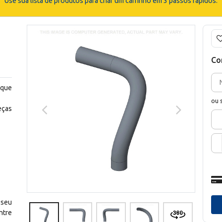
Use sua lista de produtos para criar um carrinho em 3 passos rápidos.
Co
 que
ou 
eças
 seu
ntre