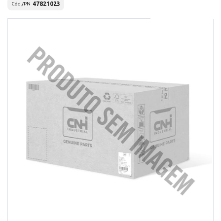
47821023
Cód./PN