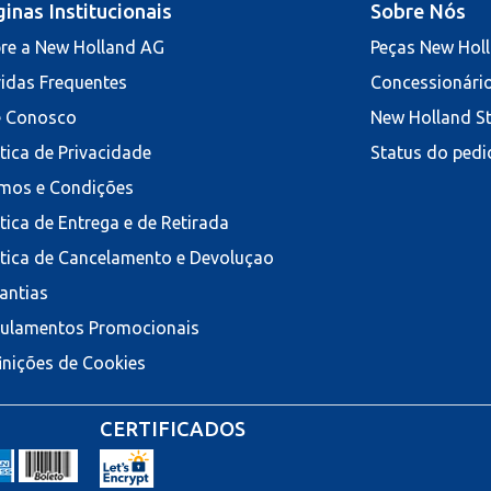
inas Institucionais
Sobre Nós
re a New Holland AG
Peças New Hol
idas Frequentes
Concessionári
e Conosco
New Holland S
ítica de Privacidade
Status do pedi
mos e Condições
ítica de Entrega e de Retirada
ítica de Cancelamento e Devoluçao
antias
ulamentos Promocionais
inições de Cookies
CERTIFICADOS