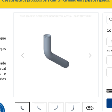
Use sua lista de produtos para criar um carrinho em 3 passos rápidos.
Co
 que
eças
ou 
dade
scal
os e
rios