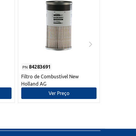
84283691
87590392
PN
PN
Filtro de Combustível New
Correia trape
Holland AG
refrigeração
mm L New Ho
Ver Preço
V