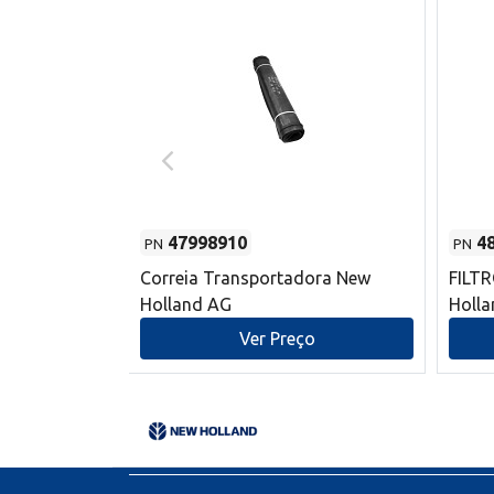
47998910
4
PN
PN
s do sem-fim
Correia Transportadora New
FILT
 New Holland
Holland AG
Holl
o
Ver Preço