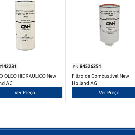
8142231
84526251
PN
RO OLEO HIDRAULICO New
Filtro de Combustível New
and AG
Holland AG
Ver Preço
Ver Preço