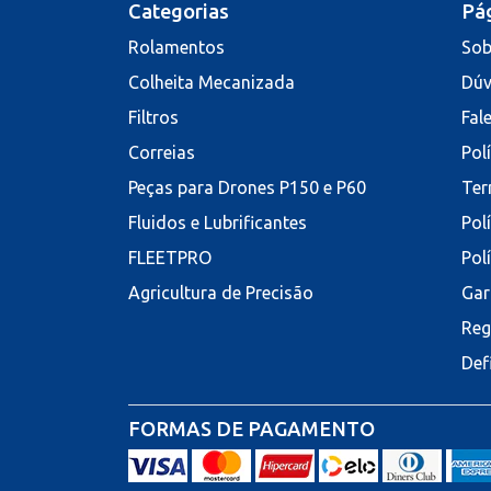
Categorias
Pág
Rolamentos
Sob
Colheita Mecanizada
Dúv
Filtros
Fal
Correias
Pol
Peças para Drones P150 e P60
Ter
Fluidos e Lubrificantes
Pol
FLEETPRO
Pol
Agricultura de Precisão
Gar
Reg
Def
FORMAS DE PAGAMENTO