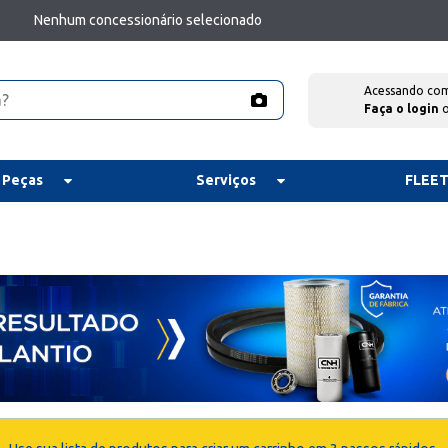
Nenhum concessionário selecionado
Acessando co
Faça o login
 Peças
Serviços
FLEE