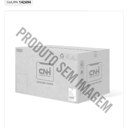
142694
Cód./PN